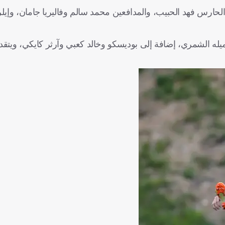
ارس فهد الحبيب، والمدافعين محمد سالم وفاليريا جامان، وإيلر
زميله الشمري، إضافة إلى بوديسكو وخالد كعبي وآرثر كايكي، ويتق