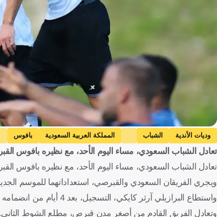
وديات الأندية
الشباب
المملكة العربية السعودية
بافوس
تعادل الشباب السعودي، مساء اليوم الأحد، مع نظيره بافوس القب
تعادل الشباب السعودي، مساء اليوم الأحد، مع نظيره بافوس القبرصي، 1-1، وديا، في مدينة رادوملي ال
ويجري الفريقان السعودي والقبرصي، استعداداتهما للموسم الجديد في
واستطاع البرازيلي آرثر كايكي، التسجيل، بعد 4 أيام من انضمامه للفريق، إذ افتتح التهديف في مباراة اليوم.
وتعادل الفريق القادم من أصغر مدن قبرص، مطلع الشوط الثاني.