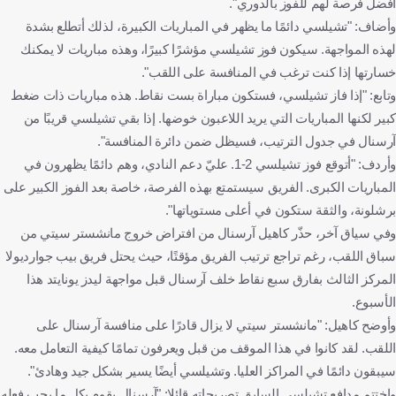
أفضل فرصة لهم للفوز بالدوري".
وأضاف: "تشيلسي دائمًا ما يظهر في المباريات الكبيرة، لذلك أتطلع بشدة
لهذه المواجهة. سيكون فوز تشيلسي مؤشرًا كبيرًا، وهذه مباريات لا يمكنك
خسارتها إذا كنت ترغب في المنافسة على اللقب".
وتابع: "إذا فاز تشيلسي، فستكون مباراة بست نقاط. هذه مباريات ذات ضغط
كبير لكنها المباريات التي يريد اللاعبون خوضها. إذا بقي تشيلسي قريبًا من
آرسنال في جدول الترتيب، فسيظل ضمن دائرة المنافسة".
وأردف: "أتوقع فوز تشيلسي 2-1. عليّ دعم النادي، وهم دائمًا يظهرون في
المباريات الكبرى. الفريق سيستمتع بهذه الفرصة، خاصة بعد الفوز الكبير على
برشلونة، والثقة ستكون في أعلى مستوياتها".
وفي سياق آخر، حذّر كاهيل آرسنال من افتراض خروج مانشستر سيتي من
سباق اللقب، رغم تراجع ترتيب الفريق مؤقتًا، حيث يحتل فريق بيب جوارديولا
المركز الثالث بفارق سبع نقاط خلف آرسنال قبل مواجهة ليدز يونايتد هذا
الأسبوع.
وأوضح كاهيل: "مانشستر سيتي لا يزال قادرًا على منافسة آرسنال على
اللقب. لقد كانوا في هذا الموقف من قبل ويعرفون تمامًا كيفية التعامل معه.
سيبقون دائمًا في المراكز العليا. وتشيلسي أيضًا يسير بشكل جيد وهادئ".
واختتم مدافع تشيلسي السابق تصريحاته قائلا: "آرسنال يقوم بكل ما يجب فعله