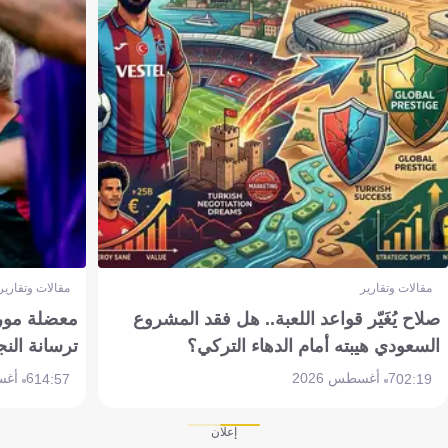
مقالات وتقارير
مقالات وتقارير
صلاح يُغَيّر قواعد اللعبة.. هل فقد المشروع
معضلة مورين
السعودي هيبته أمام الدهاء التركي؟
ترسانة النج
7 أغسطس 2026
6 أغسطس 2026
14:57
02:19
إعلان