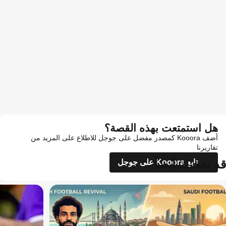
هل استمتعت بهذه القصة؟
أضف Kooora كمصدر مفضل على جوجل للاطلاع على المزيد من
تقاريرنا
قد يعجبك أيضاً
تابع Kooora على جوجل