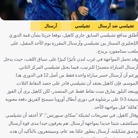
EPA
تشيلسي ضد آرسنال
تشيلسي
آرسنال
أطلق مدافع تشيلسي السابق جاري كاهيل، توقعا جريئا بشأن قمة الدوري
الدوري الإنجليزي الممتاز
جاري كاهيل
إنجلترا
كرة قدم
الإنجليزي الممتاز بين تشيلسي وآرسنال المقررة يوم الأحد المقبل، على
ملعب ستامفورد بريدج.
وقد تحمل المواجهة في غرب لندن تأثيرًا كبيرًا على سباق اللقب، حيث يدخل
آرسنال المباراة متصدرًا للترتيب، فيما يحتل تشيلسي المركز الثاني.
ورغم أن آرسنال خسر مباراة واحدة فقط من أصل 12 في الدوري هذا
الموسم، فإن كاهيل يعتقد أن تشيلسي قادر على حصد النقاط الثلاث.
ويبتعد البلوز بفارق ست نقاط فقط عن المتصدر، لكن كاهيل يرى أن الفوز
بنتيجة 3-0 على برشلونة في دوري أبطال أوروبا سيمنح الفريق دفعة معنوية
"هائلة" قبل مواجهة الأحد.
وقال كاهيل، في تصريحات لشبكة "سكاي سبورتس": "لا أعتقد أن تشيلسي
سيكتشف شيئا جديدا بمواجهة آرسنال. هم يعرفون جيدا مدى قوة آرسنال
وعمق تشكيلته. آرسنال يتطور عامًا بعد عام، وسيشعرون بالتأكيد أن هذه