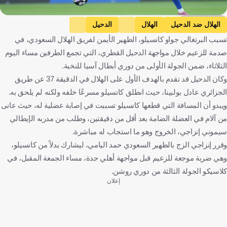
Getty Images
الهلال ضد الدحيل
الهلال
الدحيل
تسبب البرتغالي جواو كانسيلو، الظهير الأيمن لفريق الهلال السعودي، في
دوري أبطال آسيا النخبة
جواو كانسيلو
الأهلي ضد الهلال
صدمة للزعيم خلال مواجهة الدحيل القطري، التي تجمع الطرفين مساء اليوم
الأهلي
دوري روشن السعودي
المملكة العربية السعودية
الثلاثاء، ضمن الجولة الأولى من دوري أبطال آسيا للنخبة.
قطر
البرتغال
كرة قدم
وكان الدحيل قد تقدم بالهدف الأول على الهلال في الدقيقة 37 عن طريق
الجزائري عادل بولبينا، حيث انطلق كانسيلو مسرعًا خلفه ولكنه لم يلحق به.
ويبدو أن المسافة التي قطعها كانسيلو تسببت في إصابة عضلية له، حيث عانى
من آلام في العضلة الضامة بعد أقل من دقيقتين، وطلب من مدربه الإيطالي
سيموني إنزاجي، الخروج وهو ما استجاب له مباشرة.
وقرر إنزاجي الزج بالظهير السعودي حمد اليامي، ليشارك بدلاً من كانسيلو،
وهي ضربة موجعة للزعيم قبل مواجهة أهلي جدة، مساء الجمعة المقبل، في
كلاسيكو الجولة الثالثة من دوري روشن.
إعلان