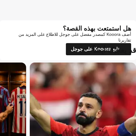
هل استمتعت بهذه القصة؟
أضف Kooora كمصدر مفضل على جوجل للاطلاع على المزيد من
تقاريرنا
قد يعجبك أيضاً
تابع Kooora على جوجل