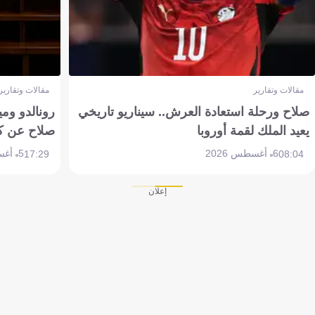
مقالات وتقارير
مقالات وتقارير
صلاح ورحلة استعادة العرش.. سيناريو تاريخي
رونالدو وم
يعيد الملك لقمة أوروبا
صلاح عن ك
6 أغسطس 2026
5 أغسطس 2026
17:29
08:04
إعلان