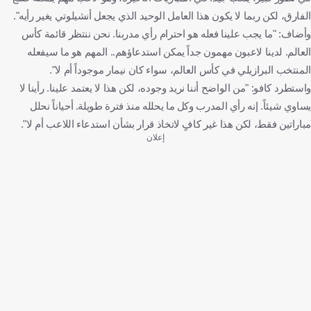
الفارق، لكن ربما لا يكون هذا العامل الوحيد الذي يجعل أنشيلوتي يغير رأيه".
وأضاف: "ما يجب علينا فعله هو احترام رأي مدربنا. نحن ننتظر قائمة كأس
العالم. لدينا لاعبون مهمون جداً يمكن استدعاؤهم.. المهم هو ما سيفعله
المنتخب البرازيلي في كأس العالم، سواء كان نيمار موجوداً أم لا".
واستطرد كافو: "من الواضح أننا نريد وجوده، لكن هذا لا يعتمد علينا. رأينا لا
يساوي شيئاً. إنه رأي المدرب وكل ما يحلله منذ فترة طويلة. أحياناً نحلل
مباراتين فقط، لكن هذا غير كافٍ لاتخاذ قرار بشأن استدعاء اللاعب أم لا".
إعلان