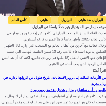
Getty Images
البرازيل ضد هايتي
البرازيل
هايتي
كأس العالم
موقف نيمار من المونديال يثير جدلًا واسعًا في البرازيل
البرازيل للسيدات ضد الولايات المتحدة الأمريكية للسيدات
تحدث القائد السابق للمنتخب البرازيلي، كافو، عن إمكانية وجود نيمار في
البرازيل للسيدات
الولايات المتحدة الأمريكية للسيدات
كأس العالم 2026، وأظهر دعماً كاملاً للمدرب كارلو أنشيلوتي.
المباريات الودية
البرازيل ضد المغرب
المغرب
وخلال فعالية مع آخرين من أبطال العالم مع المنتخب البرازيلي، قال الظهير
إسكتلندا ضد البرازيل
إسكتلندا
السابق إنه يؤيد استدعاء اللاعب رقم 10 ضمن القائمة النهائية، التي سيتم
الإعلان عنها الاثنين المقبل (18 مايو) في ريو دي جانيرو، لكنه أكد أن هذا ليس
البرازيل للسيدات ضد الولايات المتحدة الأمريكية للسيدات
نيمار
العامل الوحيد الذي يجب أخذه في الاعتبار.
سانتوس إف سي ضد كوريتيبا
سانتوس إف سي
اقرأ أيضًا
كوريتيبا
الدوري البرازيلي
كارلو أنشيلوتي
من الأزمات المالية إلى تزوير الانتخابات.. تاريخ طويل من الزوابع الإدارية في
لوسيانو باربوسا كافو
البرازيل
هايتي
الولايات المتحدة
ريال مدريد
المغرب
اسكتلندا
إيطاليا
كرة قدم
بالفيديو.. أمن سانتياجو برنابيو يتدخل ضد معارضي بيريز
وأعرب كافو عن احترامه لرأي أنشيلوتي، سواء استدعى نيمار أم لا، وقال ما
سيفعله لو كان هو المدرب: "من نحن لنرد على هذا؟.. لو كنت مكان أنشيلوتي،