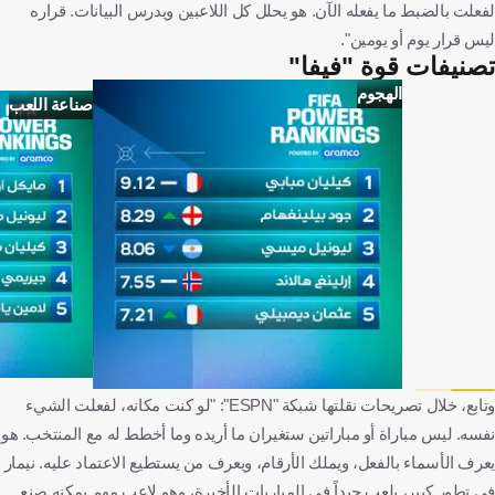
لفعلت بالضبط ما يفعله الآن. هو يحلل كل اللاعبين ويدرس البيانات. قراره
ليس قرار يوم أو يومين".
تصنيفات قوة "فيفا"
الهجوم
صناعة اللعب
وتابع، خلال تصريحات نقلتها شبكة "ESPN": "لو كنت مكانه، لفعلت الشيء
نفسه. ليس مباراة أو مباراتين ستغيران ما أريده وما أخطط له مع المنتخب. هو
يعرف الأسماء بالفعل، ويملك الأرقام، ويعرف من يستطيع الاعتماد عليه. نيمار
في تطور كبير، يلعب جيداً في المباريات الأخيرة، وهو لاعب مهم يمكنه صنع