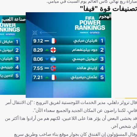
مباراة ربع نهائي كأس العالم يوم السبت في ميامي.
تصنيفات قوة "فيفا"
الهجوم
صناعة اللعب
قال ترولز داهلي، مدير الخدمات اللوجستية لفريق النرويج : "إن الانتقال أمر
قاسٍ، لكننا راضون عن المكان الجديد والجميع سعداء الآن".
قد يخشى البعض أن يؤثر هذا على اللاعبين، لكنهم هم من أرادوا هذا أكثر من
أي شخص آخر.
وقال المسؤولون إن الفندق كان بجوار موقع بناء صاخب وطريق سريع