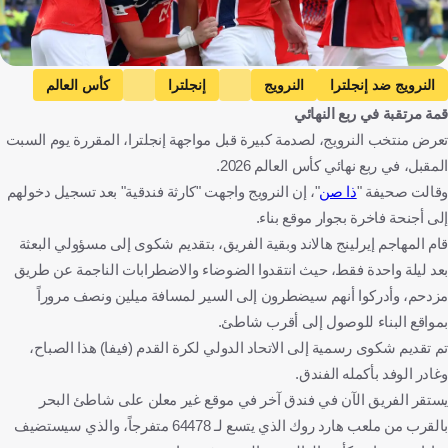
Getty Images
النرويج ضد إنجلترا
النرويج
إنجلترا
كأس العالم
قمة مرتقبة في ربع النهائي
إرلينج هالاند
النرويج
إنجلترا
الولايات المتحدة
كرة قدم
تعرض منتخب النرويج، لصدمة كبيرة قبل مواجهة إنجلترا، المقررة يوم السبت
المقبل، في ربع نهائي كأس العالم 2026.
وقالت صحيفة "
ذا صن
"، إن النرويج واجهت "كارثة فندقية" بعد تسجيل دخولهم
إلى أجنحة فاخرة بجوار موقع بناء.
قام المهاجم إيرلينج هالاند وبقية الفريق، بتقديم شكوى إلى مسؤولي البعثة
بعد ليلة واحدة فقط، حيث انتقدوا الضوضاء والاضطرابات الناجمة عن طريق
مزدحم، وأدركوا أنهم سيضطرون إلى السير لمسافة ميلين ونصف مروراً
بمواقع البناء للوصول إلى أقرب شاطئ.
تم تقديم شكوى رسمية إلى الاتحاد الدولي لكرة القدم (فيفا) هذا الصباح،
وغادر الوفد بأكمله الفندق.
يستقر الفريق الآن في فندق آخر في موقع غير معلن على شاطئ البحر
بالقرب من ملعب هارد روك الذي يتسع لـ 64478 متفرجاً، والذي سيستضيف