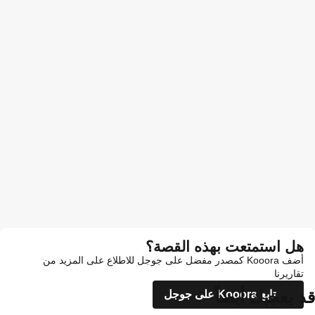
هل استمتعت بهذه القصة؟
أضف Kooora كمصدر مفضل على جوجل للاطلاع على المزيد من
تقاريرنا
قد يعجبك أيضاً
تابع Kooora على جوجل