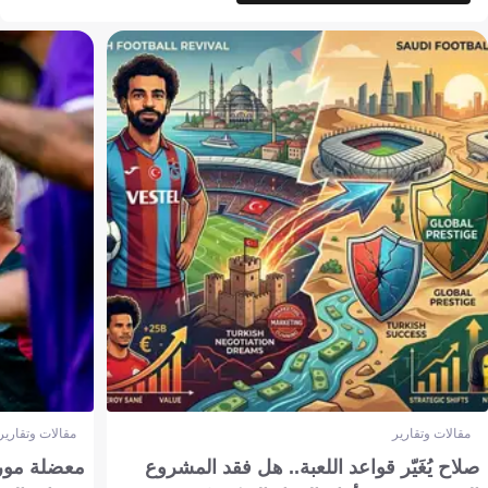
مقالات وتقارير
مقالات وتقارير
صلاح يُغَيّر قواعد اللعبة.. هل فقد المشروع
معضلة مورين