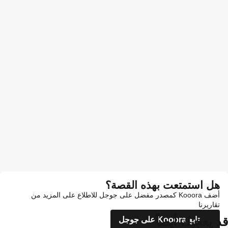
هل استمتعت بهذه القصة؟
أضف Kooora كمصدر مفضل على جوجل للاطلاع على المزيد من
تقاريرنا
قد يعجبك أيضاً
تابع Kooora على جوجل