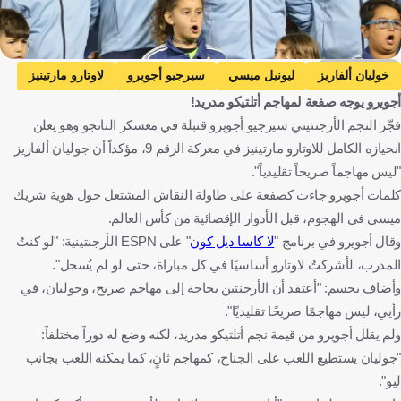
Getty Images
خوليان ألفاريز
ليونيل ميسي
سيرجيو أجويرو
لاوتارو مارتينيز
أجويرو يوجه صفعة لمهاجم أتلتيكو مدريد!
الأرجنتين
كأس العالم
الأرجنتين ضد كاب فيردي
فجّر النجم الأرجنتيني سيرجيو أجويرو قنبلة في معسكر التانجو وهو يعلن
كاب فيردي
الأرجنتين
الرأس الأخضر
الولايات المتحدة
انحيازه الكامل للاوتارو مارتينيز في معركة الرقم 9، مؤكداً أن جوليان ألفاريز
كرة قدم
"ليس مهاجماً صريحاً تقليدياً".
كلمات أجويرو جاءت كصفعة على طاولة النقاش المشتعل حول هوية شريك
ميسي في الهجوم، قبل الأدوار الإقصائية من كأس العالم.
وقال أجويرو في برنامج "
لا كاسا ديل كون
" على ESPN الأرجنتينية: "لو كنتُ
المدرب، لأشركتُ لاوتارو أساسيًا في كل مباراة، حتى لو لم يُسجل".
وأضاف بحسم: "أعتقد أن الأرجنتين بحاجة إلى مهاجم صريح، وجوليان، في
رأيي، ليس مهاجمًا صريحًا تقليديًا".
ولم يقلل أجويرو من قيمة نجم أتلتيكو مدريد، لكنه وضع له دوراً مختلفاً:
"جوليان يستطيع اللعب على الجناح، كمهاجم ثانٍ، كما يمكنه اللعب بجانب
ليو".