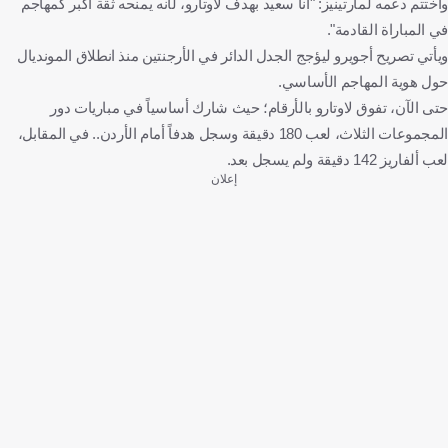
واختتم دعمه لمارتينيز: "أنا سعيد بهدف لاوتارو، لأنه يمنحه ثقة أكبر كمهاجم
في المباراة القادمة".
ويأتي تصريح أجويرو ليؤجج الجدل الدائر في الأرجنتين منذ انطلاق المونديال
حول هوية المهاجم الأساسي.
حتى الآن، تفوق لاوتارو بالأرقام؛ حيث شارك أساسياً في مباريات دور
المجموعات الثلاث، لعب 180 دقيقة وسجل هدفاً أمام الأردن.. في المقابل،
لعب ألفاريز 142 دقيقة ولم يسجل بعد.
إعلان