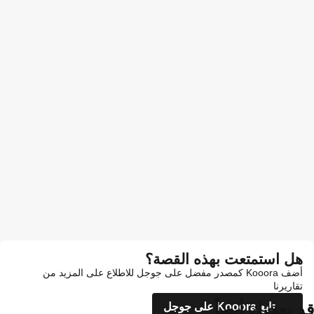
هل استمتعت بهذه القصة؟
أضف Kooora كمصدر مفضل على جوجل للاطلاع على المزيد من
تقاريرنا
قد يعجبك أيضاً
تابع Kooora على جوجل