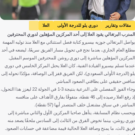
Getty Images
مقالات وتقارير
دوري يلو للدرجة الأولى
العلا
المدرب البرتغالي يقود العلا إلى أحد المركزين المؤهلين لدوري المحترفين
خوسيه بيسيرو
المملكة العربية السعودية
البرتغال
كرة قدم
يواصل البرتغالي جوزيه بيسيرو كتابة فصل استثنائي مع العلا منذ توليه المهمة
مطلع العام الجاري، بعدما نجح في تحويل مسار الفريق سريعًا، ليضعه في أحد
المركزين المؤهلين مباشرة إلى دوري روشن للمحترفين الموسم المقبل.
عندما تسلم بيسيرو القيادة الفنية، كان العلا يحتل المركز الخامس في دوري
يلو (الدرجة الأولى السعودي)، لكن الفريق قفز إلى الوصافة، مؤكدًا تحوله إلى
منافس حقيقي على بطاقتي الصعود المباشر.
وجاء الفوز المفصلي على الدرعية بنتيجة 3-1 في الجولة 22 ليعزز هذا التحول،
إذ رفع العلا رصيده إلى 46 نقطة، متفوقًا بفارق الأهداف على منافسه
المباشر، في سباق مشتعـل خلف المتصدر أبها (57 نقطة).
وبحسب نظام المسابقة، يتأهل صاحبا المركزين الأول والثاني مباشرة إلى
دوري روشن، بينما تخوض الفرق من الثالث إلى السادس ملحقًا يصعد منه
فريق ثالث، ما يمنح وصافة العلا الحالية قيمة مضاعفة في حسابات الصعود.