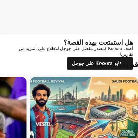
هل استمتعت بهذه القصة؟
أضف Kooora كمصدر مفضل على جوجل للاطلاع على المزيد من
تقاريرنا
قد يعجبك أيضاً
تابع Kooora على جوجل