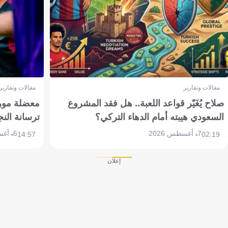
مقالات وتقارير
مقالات وتقارير
صلاح يُغَيّر قواعد اللعبة.. هل فقد المشروع
معضلة مورين
السعودي هيبته أمام الدهاء التركي؟
ترسانة النج
7 أغسطس 2026
6 أغسطس 2026
14:57
02:19
إعلان