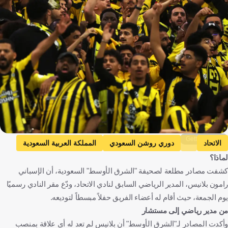
Getty Images
الاتحاد
دوري روشن السعودي
المملكة العربية السعودية
لماذا؟
كرة قدم
كشفت مصادر مطلعة لصحيفة "الشرق الأوسط" السعودية، أن الإسباني
رامون بلانيس، المدير الرياضي السابق لنادي الاتحاد، ودّع مقر النادي رسميًا
يوم الجمعة، حيث أقام له أعضاء الفريق حفلاً مبسطاً لتوديعه.
من مدير رياضي إلى مستشار
وأكدت المصادر لـ"الشرق الأوسط" أن بلانيس لم تعد له أي علاقة بمنصب