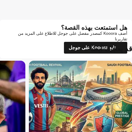
هل استمتعت بهذه القصة؟
أضف Kooora كمصدر مفضل على جوجل للاطلاع على المزيد من
تقاريرنا
قد يعجبك أيضاً
تابع Kooora على جوجل