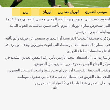
Getty Images
موسى التعمري
لوريان ضد رين
لوريان
رين
استبعد حبيب بايي، مدرب رين، النجم الأردني موسى التعمري، من القائمة
الدوري الفرنسي
الأردن
فرنسا
كرة قدم
التي ستخوض مباراة لوريان، اليوم الأحد، ضمن منافسات الجولة الثالثة
ببطولة الدوري الفرنسي.
وذكرت صحيفة "ليكيب" الفرنسية أن التعمري سيغيب عن فريقه رغم تألقه
في المباراة الماضية أمام مارسيليا، التي انتهت بفوز رين بهدف دون رد، في
افتتاح منافسات بطولة الدوري.
وأشارت إلى أن استبعاد النجم الأردني يأتي رغم النقص العددي الشديد في
مركز الجناح الأيمن بصفوف رين، ما يزيد من الغموض.
ولفتت الصحيفة الفرنسية أن رين لم يحدد سببا واضحا لاستبعاد التعمري،
الذي انتقل للفريق في الشتاء الماضي، قادما من صفوف مونبلييه.
وسجل التعمري هدفا واحدا في 12 مباراة بقميص رين.
إعلان