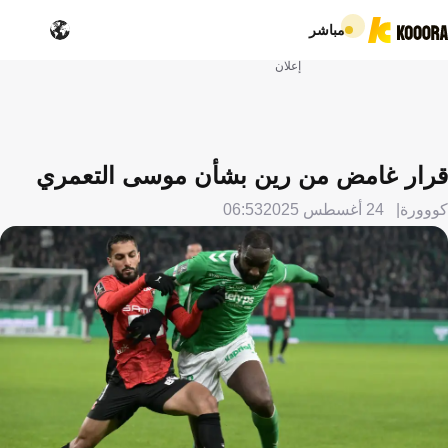
مباشر
إعلان
قرار غامض من رين بشأن موسى التعمري
كووورة
24 أغسطس 2025
06:53