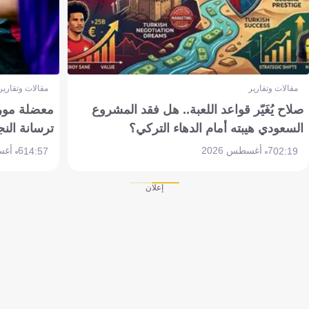
مقالات وتقارير
مقالات وتقارير
صلاح يُغَيّر قواعد اللعبة.. هل فقد المشروع
معضلة مورين
السعودي هيبته أمام الدهاء التركي؟
ترسانة النج
7 أغسطس 2026
6 أغسطس 2026
14:57
02:19
إعلان