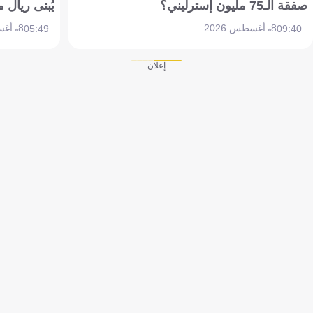
صفقة الـ75 مليون إسترليني؟
يُبنى ريال 
8 أغسطس 2026
8 أغسطس 2026
05:49
09:40
إعلان