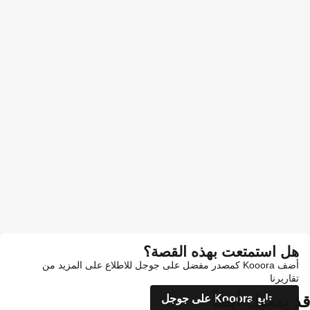
هل استمتعت بهذه القصة؟
أضف Kooora كمصدر مفضل على جوجل للاطلاع على المزيد من
تقاريرنا
قد يعجبك أيضاً
تابع Kooora على جوجل