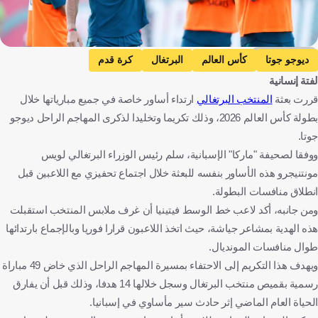
Getty Images
ديوجو جوتا
كأس العالم
البرتغال
كرة قدم
لفتة إنسانية
قررت بعثة
المنتخب البرتغالي
ارتداء أساور خاصة في جميع مبارياتها خلال
بطولة كأس العالم 2026، وذلك تكريما وتخليدا لذكرى المهاجم الراحل ديوجو
جوتا.
ووفقا لصحيفة "ماركا" الإسبانية، سلم رئيس الوزراء البرتغالي لويس
مونتنيجرو هذه الأساور بنفسه للبعثة خلال اجتماع تحفيزي مع اللاعبين قبل
انطلاق منافسات البطولة.
ومن جانبه، أكد لاعب خط الوسط فيتينيا أن غرف ملابس المنتخب استقبلت
هذه الهدية بمشاعر جياشة، حيث اتخذ اللاعبون قرارا فوريا وبالإجماع بارتدائها
طوال منافسات المونديال.
ويهدف هذا التكريم إلى الاحتفاء بمسيرة المهاجم الراحل الذي خاض 49 مباراة
رسمية بقميص منتخب البرتغال وسجل خلالها 14 هدفا، وذلك قبل أن يفارق
الحياة العام الماضي إثر حادث سير مأساوي في إسبانيا.