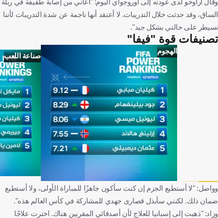
وقال أراوخو لدى عودته إلى أوروجواي اليوم: "أعاني من إصابة طفيفة في ربلة
الساق، وقد حدثت خلال التدريبات. لا أعتقد أنها ناجمة عن شدة التدريبات لأننا
نسيطر على حالتي بشكل جيد".
تصنيفات قوة "فيفا"
الهجوم
صناعة اللعب
وواصل: "لا أستطيع الجزم إن كنت سأكون جاهزًا للمباراة الأولى، ولا أستطيع
ضمان ذلك. لكنني سأبذل قصارى جهدي للمشاركة في كأس العالم هذه".
وزاد: "ذهبت إلى إسبانيا للعلاج لأن أصدقائي المقربين هناك. اخترت علاجًا