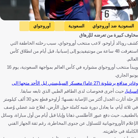
Getty Images
السعودية ضد أوروجواي
السعودية
أوروجواي
مخاوف كبيرة من تعرضه للإرهاق
كأس العالم
رونالد أراوخو
المملكة العربية السعودية
أورغواي
كشف رونالد أراوخو، لاعب منتخب أوروجواي، سبب رحلته الخاطفة التي
الولايات المتحدة
كرة قدم
استغرقت 48 ساعة من مونتيفيديو إلى إسبانيا، قبل أيام من انطلاق كأس
العالم.
ويبدأ منتخب أوروجواي مشواره في كأس العالم بمواجهة السعودية، يوم 16
يونيو الجاري.
وغادر مدافع برشلونة (27 عاما) معسكر السيليستي ليل الأحد متجها إلى
إسبانيا،
حيث أجرى فحوصات لدى الطاقم الطبي الذي تابعه سابقا.
الرحلة أثارت الجدل أكثر من الإصابة نفسها؛ أراوخو قطع نحو 30 ألف كيلومتر
في ثلاثة أيام، ما يعادل دورة شبه كاملة حول الأرض، لعلاج شد عضلي وُصف
بالطفيف، حيث دفع عبور الأطلسي ذهابا وإيابا قبل أيام من أول مباراة، وسائل
الإعلام الأوروجويانية للتساؤل عن جدوى المخاطرة، رغم ثقة الجهاز الفني
الكاملة في جاهزيته.