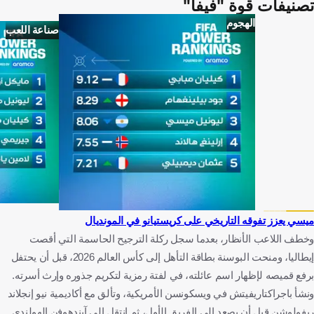
تصنيفات قوة "فيفا"
الهجوم
صناعة اللعب
ميسي يعزز تفوقه التاريخي على كريستيانو في المونديال
وخطف اللاعب الأنظار، بعدما سجل ركلة الترجيح الحاسمة التي أقصت
إيطاليا، ومنحت البوسنة بطاقة التأهل إلى كأس العالم 2026، قبل أن يحتفل
برفع قميصه لإظهار اسم عائلته، في لفتة رمزية لتكريم جذوره وإرث أسرته.
ونشأ باجراكتاريفيتش في ويسكونسن الأمريكية، وتألق مع أكاديمية نيو إنجلاند
ريفولوشن قبل أن يصعد إلى الفريق الأول، ثم انتقل إلى آيندهوفن الهولندي