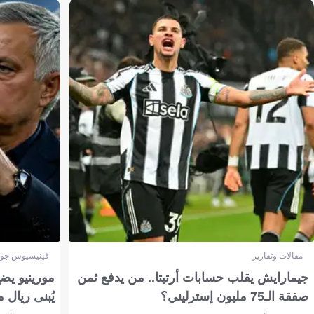
مقالات وتقارير
فينيسيوس جون
جيمارايش يقلب حسابات أرتيتا.. من يدفع ثمن
مورينيو يض
صفقة الـ75 مليون إسترليني؟
يُبنى ريال 