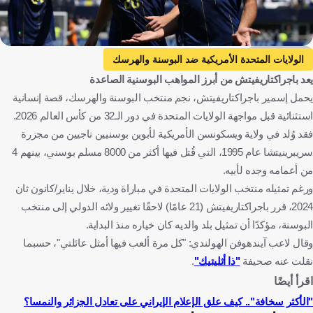
Getty Images
الولايات المتحدة الأمريكية ضد البوسنة والهرسك
يعد باجراكتاريفيتش من أبرز المواهب البوسنية الصاعدة
الولايات المتحدة الأمريكية
البوسنة والهرسك
يحمل إسمير باجراكتاريفيتش، نجم منتخب البوسنة والهرسك، قصة إنسانية
كأس العالم
إسمير باجراكتاريفيتش
الولايات المتحدة
استثنائية قبل مواجهة الولايات المتحدة في دور الـ32 من كأس العالم 2026.
البوسنة والهرسك
إيطاليا
كرة قدم
فقد وُلد في ولاية ويسكونسن الأمريكية لأبوين بوسنيين ناجيين من مجزرة
سريبرينيتشا عام 1995، التي قُتل فيها أكثر من 8000 مسلم بوسني، بينهم 4
من أعمامه وجده لأبيه.
ورغم تمثيله منتخب الولايات المتحدة في مباراة ودية، خلال يناير/كانون ثان
2024، قرر باجراكتاريفيتش (21 عامًا) لاحقًا تغيير ولائه الدولي إلى منتخب
البوسنة، مؤكدًا أن تمثيل بلد والديه كان خياره منذ البداية.
وقال لاعب آيندهوفن الهولندي: "كل مرة ألعب فيها أمثل عائلتي"، حسبما
نقلت عنه صحيفة
"ذا أثليتيك"
.
اقرأ أيضًا
"الأكثر سخافة".. كيف علق الإعلام الإيراني على تعادل الجزائر والنمسا؟