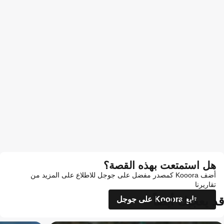
هل استمتعت بهذه القصة؟
أضف Kooora كمصدر مفضل على جوجل للاطلاع على المزيد من
تقاريرنا
قد يعجبك أيضاً
تابع Kooora على جوجل