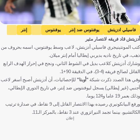
Getty Images
فاسيلي ادزيتش
يوفنتوس ضد إنتر
يوفنتوس
إنتر
أدزيتش قاد فريقه لانتصار مثير
الدوري الإيطالي
الجبل الأسود
إيطاليا
كرة قدم
كتب المونتينيجري فاسيلي أدزيتش، لاعب وسط يوفنتوس، اسمه بحروف من
ذهب، في تاريخ ناديه بديربي إيطاليا أمام إنتر ميلان.
وشارك أدزيتش كلاعب بديل في الشوط الثاني، ونجح في إحراز الهدف الرابع
القاتل لصالح فريقه (4-3)، في الدقيقة 90+1.
وفي هذا الصدد ذكرت شبكة
"أوبتا"
للإحصائيات، أن أدزيتش أصبح أسغر لاعب
أجنبي (غير إيطالي) يسجل ليوفنتوس ضد إنتر، في تاريخ الدوري الإيطالي،
وذلك بعمر 19 عاما و124 يوما.
ورفع البيانكونيري رصيده بهذا الانتصار القاتل إلى 9 نقاط، في صدارة ترتيب
الكالتشيو، بينما تجمد النيراتزوري عند 3 نقاط، بالمركز الـ11.
إعلان