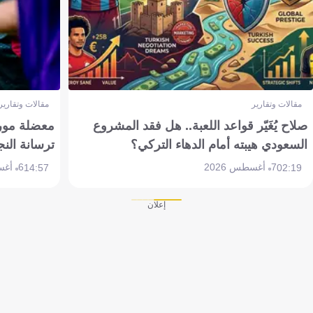
مقالات وتقارير
مقالات وتقارير
صلاح يُغَيّر قواعد اللعبة.. هل فقد المشروع
معضلة مورين
السعودي هيبته أمام الدهاء التركي؟
ترسانة النج
7 أغسطس 2026
6 أغسطس 2026
14:57
02:19
إعلان