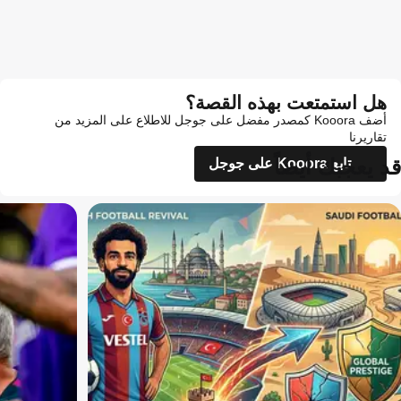
هل استمتعت بهذه القصة؟
أضف Kooora كمصدر مفضل على جوجل للاطلاع على المزيد من
تقاريرنا
قد يعجبك أيضاً
تابع Kooora على جوجل