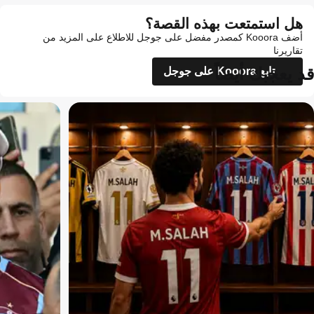
هل استمتعت بهذه القصة؟
أضف Kooora كمصدر مفضل على جوجل للاطلاع على المزيد من
تقاريرنا
قد يعجبك أيضاً
تابع Kooora على جوجل