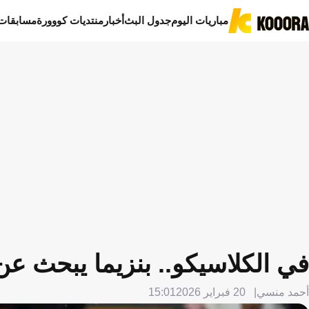
مباريات اليوم
جدول البث
أخبار
منتديات كووورة
مسابقات
في الكلاسيكو.. بنزيما يبحث ع
أحمد منسي
20 فبراير 2026
15:01