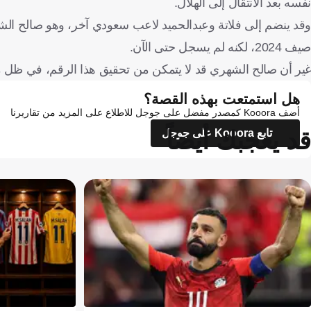
نفسه بعد الانتقال إلى الهلال.
وقد ينضم إلى فلاتة وعبدالحميد لاعب سعودي آخر، وهو صالح الشه
صيف 2024، لكنه لم يسجل حتى الآن.
غير أن صالح الشهري قد لا يتمكن من تحقيق هذا الرقم، في ظل مع
هل استمتعت بهذه القصة؟
أضف Kooora كمصدر مفضل على جوجل للاطلاع على المزيد من تقاريرنا
قد يعجبك أيضاً
تابع Kooora على جوجل