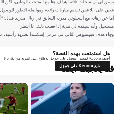
يسبق لي أن سجلت ثلاثة أهداف هنا مع المنتخب الوطني، لكن الأهم
يتعين على اللاعبين تقديم مباريات رائعة ومواصلة التطور للوصول ب
أما عن رهانه مع أنشيلوتي مدربه السابق في ريال مدريد فقال: "أ
مستحيل وأنه سيقدم لي هدية إذا فعلت ذلك. أنا أنتظر".
وجاء هدف فينيسيوس الثاني في مرمى إسكتلندا بضربة رأسية، مس
هل استمتعت بهذه القصة؟
أضف Kooora كمصدر مفضل على جوجل للاطلاع على المزيد من تقاريرنا
قد يعجبك أيضاً
تابع Kooora على جوجل