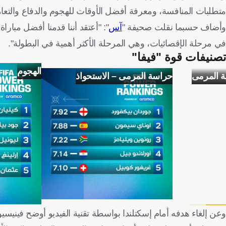
متطلبات المنافسة، ومعرفة أفضل الأوقات للهجوم والدفاع والتعام
وأضاف حسبما نقلت صحيفة "
آس
": "أعتقد أننا قدمنا ​​أفضل مبارا
في مرحلة الإقصائيات، وهي المرحلة الأكثر أهمية في البطولة".
تصنيفات قوة "فيفا"
الهجوم
ة المرمى
حراسة المرمى – الاستحواذ
وعن إلغاء هدفه أمام إسكتلندا بواسطة تقنية الفيديو أوضح فينيس