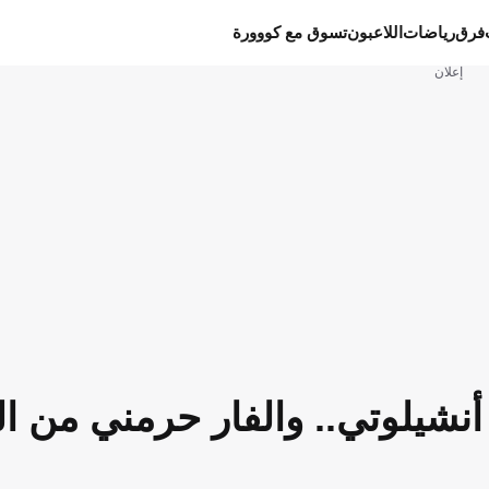
فرق
رياضات
اللاعبون
تسوق مع كووورة
إعلان
نشيلوتي.. والفار حرمني من ال