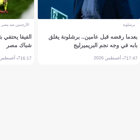
برشلونة
الأرجنتين ضد مصر
بعدما رفضه قبل عامين.. برشلونة يغلق
الفيفا يحتفي بث
بابه في وجه نجم البريميرليج
شباك مصر
7 أغسطس 2026
7 أغسطس 2026
16:17
17:47