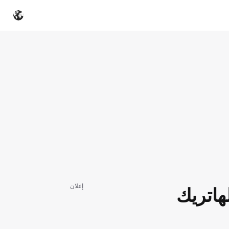
إعلان
هاتريك