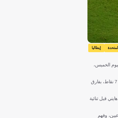
لمتحدة
إيطاليا
ليوم الخميس،
، وبهذا تضمن كتيبة السليساو صدارة المجموعة برصيد 7 نقاط، بفارق
 المغرب وآخر أمام هايتي قبل ثنائية
عبين، وفهم