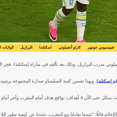
فينيسيوس جونيور
كارلو أنشيلوتي
اسكتلندا
البرازيل
الولايات ا
وتي مدرب البرازيل، وذلك بعد تألقه في مباراة إسكتلندا، فجر ا
بشكل عام، يظهر نجم ريال مدريد بصورة رائعة في المونديال، حيث سجّل حتى الآن 4 أهداف، بواقع هدف أمام
لام قائلًا: "عندما تعادلنا مع المغرب، تحدثنا عن كيفية تطور اللا