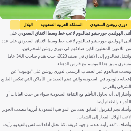
دوري روشن السعودي
المملكة العربية السعودية
الهلال
أثنى الهولندي جورجينيو فينالدوم لاعب خط وسط الاتفاق السعودي على
النصر
الاتفاق
جورجينيو فينالدوم
هولندا
أثنى الهولندي جورجينيو فينالدوم لاعب خط وسط الاتفاق السعودي على عدد
مختار علي
مصعب الجوير
عبد الله رديف
كرة قدم
من اللاعبين المحليين الذين صادفهم في دوري روشن للمحترفين.
وانتقل فينالدوم إلى الاتفاق في صيف 2023، حيث يقدم صاحب الـ34 عاما
مستوى مميز هذا الموسم مع فارس الدهناء.
وتحدث فينالدوم عبر الحساب الرسمي لدوري روشن على "يوتيوب" عن
إعجابه بالوجود في السعودية والتي تضم العديد من الأماكن التي تعكس الطابع
الشرقي والعربي.
وأشار إلى أنه يحاول التأقلم مع الثقافة السعودية سواء من حيث العادات أو
الأجواء والطعام أيضا.
وأشاد نجم ليفربول السابق بعدد من المواهب السعودية أبرزها مصعب الجوير
لاعب الهلال المعار إلى الشباب.
وأضاف: "لقد رأيته عندما واجهنا فريقه، كنا نحلل أداء المنافس بالفيديو، رأيت