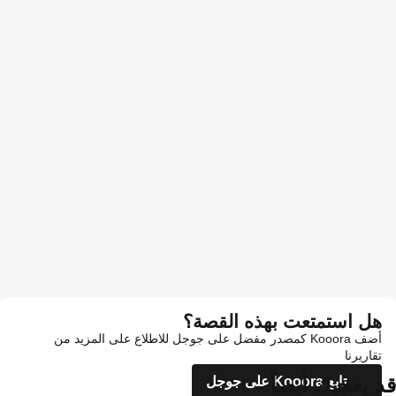
هل استمتعت بهذه القصة؟
أضف Kooora كمصدر مفضل على جوجل للاطلاع على المزيد من
تقاريرنا
قد يعجبك أيضاً
تابع Kooora على جوجل