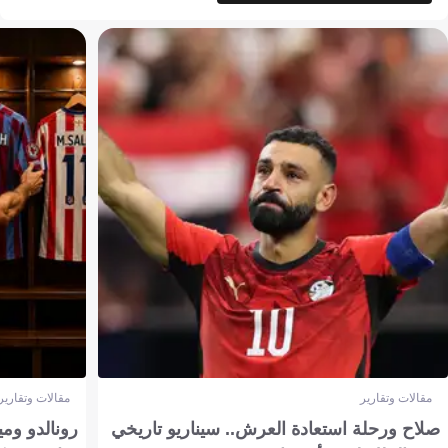
مقالات وتقارير
مقالات وتقارير
صلاح ورحلة استعادة العرش.. سيناريو تاريخي
رونالدو وم