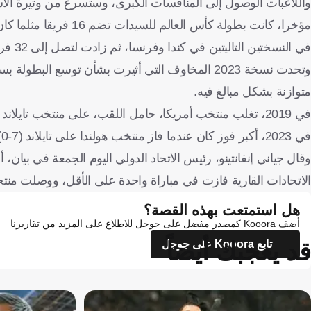
واللاعبات الوصول إلى المنافسات الكبرى، وستسرع من وتيرة الاست
في النسختين التاليتين في كندا وفرنسا، ثم زادت لتصل إلى 32 فريقا في نسخة 2023 التي استضافتها أستراليا ونيوزيلندا.
وتحدت نسخة 2023 المخاوف التي أثيرت بشأن توسع ال
متوازنة بشكل مبالغ فيه.
في 2019، تغلب منتخب أمريكا، حامل اللقب، على منتخب تايلاند (13-0) في مباراته الافتتاحية بدور المجموعات.
في 2023، أكبر فوز كان عندما فاز منتخب هولندا على تايلاند (7-0).
وقال جياني إنفانتينو، رئيس الاتحاد الدولي اليوم الجمعة في بيان
الاتحادات القارية فازت في مباراة واحدة على الأقل، ووصلت منتخبات من 5 قارات إلى مرحلة الأدوا
هل استمتعت بهذه القصة؟
أضف Kooora كمصدر مفضل على جوجل للاطلاع على المزيد من تقاريرنا
قد يعجبك أيضاً
تابع Kooora على جوجل