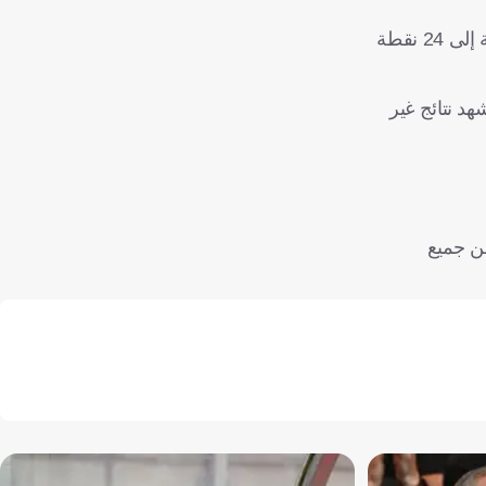
مؤخرا، كانت بطولة كأس العالم للسيدات تضم 16 فريقا مثلما كان الحال في نسخة 2011 في ألمانيا، ثم زادت عدد الفرق المشاركة إلى 24 نقطة
شهد نتائج غير
من جميع