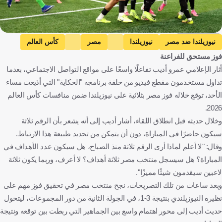
Getty Images
نيوزيلندا ضد مصر
نيوزيلندا
مصر
كأس العالم
فوز مستحق للفراعنة
مصر ضد إيران
إيران
نيوزيلندا
مصر
كندا
إيران
أثار الإعلامي عمرو أديب تفاعلًا واسعًا على مواقع التواصل الاجتماعي، بعدما
الولايات المتحدة
كرة قدم
تداول مستخدمون مقطع فيديو من حلقة برنامجه "الحكاية" التي أذيعت مساء
الأحد، توقع خلاله فوز مصر بثلاثية على نيوزيلندا ضمن منافسات كأس العالم
2026.
وخلال حديثه قبل انطلاق اللقاء، أشار أديب إلى أنه يشعر بأن الرقم ثلاثة
سيكون حاضرًا في المباراة، دون أن يتمكن من تحديد طبيعة هذا الارتباط.
وقال: "لا أعلم لماذا أرى الرقم ثلاثة منذ الصباح، هل سيكون عدد الأهداف في
المباراة؟ هل سيسجل منتخب مصر ثلاثة أهداف؟ لا أعرف، وربما يكون ثلاثة
لاعبين سيقدمون شيئًا مميزًا".
وبعد ساعات من تلك التصريحات، نجح منتخب مصر في تحقيق فوز مهم على
نظيره النيوزيلندي بنتيجة 3-1، في الجولة الثانية من دور المجموعات، ليتحول
حديث أديب إلى محور اهتمام واسع بين الجماهير التي ربطت بين توقعه ونتيجة