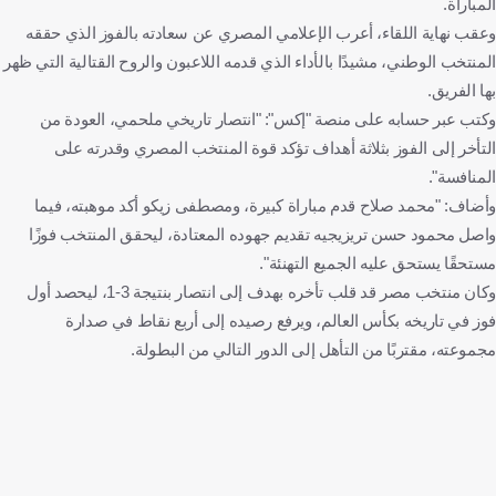
المباراة.
وعقب نهاية اللقاء، أعرب الإعلامي المصري عن سعادته بالفوز الذي حققه
المنتخب الوطني، مشيدًا بالأداء الذي قدمه اللاعبون والروح القتالية التي ظهر
بها الفريق.
وكتب عبر حسابه على منصة "إكس": "انتصار تاريخي ملحمي، العودة من
التأخر إلى الفوز بثلاثة أهداف تؤكد قوة المنتخب المصري وقدرته على
المنافسة".
وأضاف: "محمد صلاح قدم مباراة كبيرة، ومصطفى زيكو أكد موهبته، فيما
واصل محمود حسن تريزيجيه تقديم جهوده المعتادة، ليحقق المنتخب فوزًا
مستحقًا يستحق عليه الجميع التهنئة".
وكان منتخب مصر قد قلب تأخره بهدف إلى انتصار بنتيجة 3-1، ليحصد أول
فوز في تاريخه بكأس العالم، ويرفع رصيده إلى أربع نقاط في صدارة
مجموعته، مقتربًا من التأهل إلى الدور التالي من البطولة.