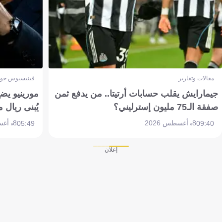
مقالات وتقارير
فينيسيوس جون
جيمارايش يقلب حسابات أرتيتا.. من يدفع ثمن
مورينيو يض
صفقة الـ75 مليون إسترليني؟
يُبنى ريال 
8 أغسطس 2026
8 أغسطس 2026
05:49
09:40
إعلان