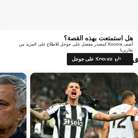
هل استمتعت بهذه القصة؟
أضف Kooora كمصدر مفضل على جوجل للاطلاع على المزيد من
تقاريرنا
قد يعجبك أيضاً
تابع Kooora على جوجل