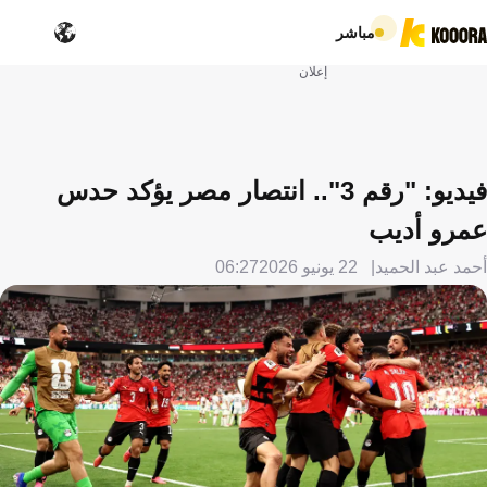
مباشر
إعلان
فيديو: "رقم 3".. انتصار مصر يؤكد حدس
عمرو أديب
أحمد عبد الحميد
22 يونيو 2026
06:27