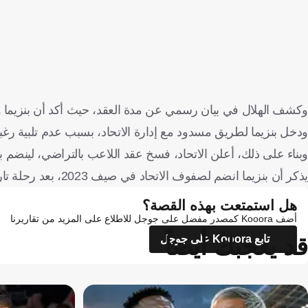
وكشف الهلال في بيان رسمي عن مدة العقد، حيث أكد أن بنزيما 
ودخل بنزيما لطريق مسدود مع إدارة الاتحاد، بسبب عدم تلبية رغباته
وبناء على ذلك، أعلن الاتحاد، فسخ عقد اللاعب بالتراضي، لينض
يذكر أن بنزيما انضم لصفوف الاتحاد في صيف 2023، بعد رحلة تاريخية مع ريال مدريد، قبل أن يتوج مع العميد بثنائية الدوري وكأس الملك.
هل استمتعت بهذه القصة؟
أضف Kooora كمصدر مفضل على جوجل للاطلاع على المزيد من تقاريرنا
قد يعجبك أيضاً
تابع Kooora على جوجل