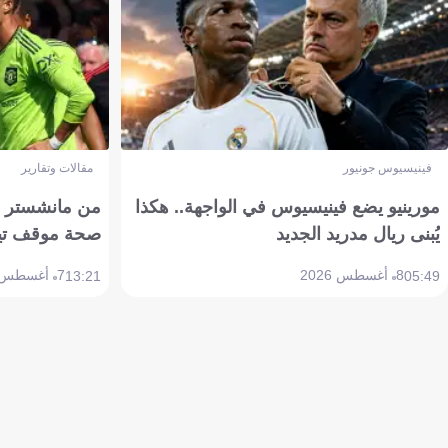
فينيسيوس جونيور
مقالات وتقارير
مورينيو يضع فينيسيوس في الواجهة.. هكذا
من مانشستر إل
يُبنى ريال مدريد الجديد
صحة موقف تين هاج 
8 أغسطس 2026
7 أغسطس 2026
13:21
05:49