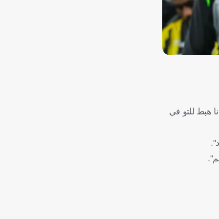
نا هبط للتو في
".
م".