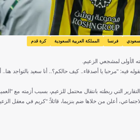
سعودي
فرنسا
المملكة العربية السعودية
كرة قدم
ته الأولى لمشجعي الزعيم.
فيه: "مرحبا يا أصدقاء.. كيف حالكم؟.. أنا سعيد بالتواجد هنا.. أ
ارير التي ربطته بانتقال محتمل للزعيم، بسبب أزمته مع "العميد
تماعي، أعلن من خلاها ضم بنزيما، قائلاً: "كريم في معقل الزعي