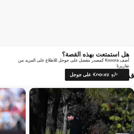
هل استمتعت بهذه القصة؟
أضف Kooora كمصدر مفضل على جوجل للاطلاع على المزيد من
تقاريرنا
قد يعجبك أيضاً
تابع Kooora على جوجل