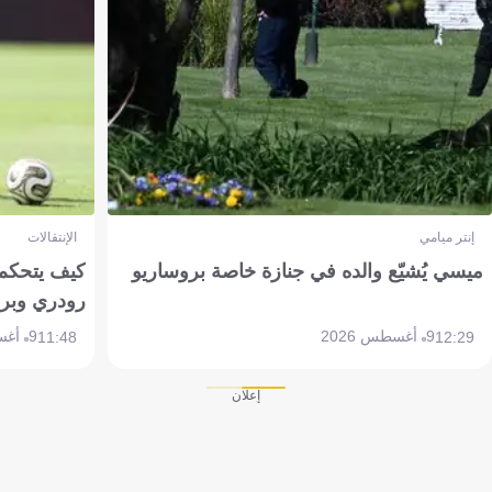
إنتر ميامي
الإنتقالات
ميسي يُشيّع والده في جنازة خاصة بروساريو
كيف يتحكم 
رودري وبر
9 أغسطس 2026
9 أغسطس 2026
11:48
12:29
إعلان