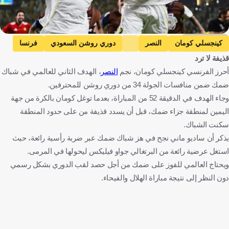
Getty Images
كينجسلي كومان
النصر
دوري روشن السعودي
فرنسا
قذيفة لا ترد
المملكة العربية السعودية
كرة قدم
أحرز الفرنسي كينجسلي كومان، نجم
النصر
، الهدف الثاني للعالمي في شباك
ضمك ضمن منافسات الجولة 34 من دوري روشن للمحترفين.
وجاء الهدف في الدقيقة 52 من المباراة، بعدما توغل كومان بالكرة من جهة
اليمين لمنطقة جزاء ضمك، قبل أن يسدد قذيفة من على حدود المنطقة
سكنت الشباك.
يذكر أن ساديو ماني نجح في هز شباك ضمك عبر ضربة رأسية رائعة، حيث
استغل عرضية رائعة من البرتغالي جواو فيليكس ليحولها في المرمى.
ويحتاج العالمي للفوز على ضمك من أجل حصد لقب الدوري بشكل رسمي
دون النظر إلى نتيجة مباراة الهلال والفيحاء.