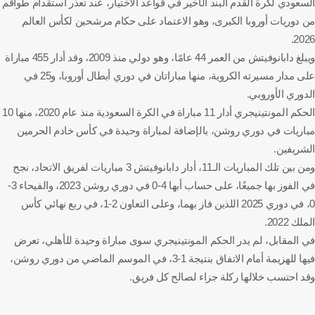
السعودي لكرة القدم البند الأخير في قواعد الاختيار، عند تعذر استقدام طواقم
من دوريات أوروبا الكبرى، وهو الاعتماد على حكام مرشحين لكأس العالم
2026.
ويبلغ دابانوفيتش من العمر 44 عامًا، وهو دولي منذ 2009، وقد أدار 455 مباراة
على مدار مسيرته الكروية، منها مباراتان في دوري أبطال أوروبا، و25 في
الدوري الأوروبي.
الحكم المونتينيجري أدار 11 مباراة في الكرة السعودية منذ عام 2020، منها 10
مباريات في دوري روشن، بالإضافة لمباراة وحيدة في كأس خادم الحرمين
الشريفين.
ومن بين تلك المباريات الـ11، أدار دابانوفيتش 3 مباريات لفريق الاتحاد، نجح
في الفوز بها جميعًا، على حساب أبها 4-0 في دوري روشن 2023، والفيحاء 3-
0، في دوري 2025 اللذين فاز بهما، وعلى التعاون 2-1، في ربع نهائي كأس
الملك 2022.
في المقابل، لم يدر الحكم المونتينيجري سوى مباراة وحيدة للأهلي، تعرض
فيها للهزيمة أمام الاتفاق بنتيجة 1-3، في الموسم الماضي من دوري روشن،
وقد احتسب خلالها ركلة جزاء لصالح كل فريق.