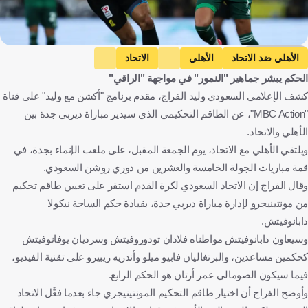
Getty Images
الأهلي ضد الاتحاد
الأهلي
الاتحاد
الحكم يبشر جماهير "النمور" في مواجهة "الراقي"
دوري روشن السعودي
N. Dabanovic
المملكة العربية السعودية
كشف الإعلامي السعودي وليد الفراج، مقدم برنامج "أكشن مع وليد" على قناة
الجبل الأسود
كرة قدم
"MBC Action"، عن الطاقم التحكيمي الذي سيدير مباراة ديربي جدة بين
الأهلي والاتحاد.
ويلتقي الأهلي مع الاتحاد، يوم الجمعة المقبل، على ملعب الإنماء بجدة، في
قمة مباريات الجولة الخامسة والعشرين من دوري روشن السعودي.
وقال الفراج إن الاتحاد السعودي لكرة القدم استقر على تعيين طاقم تحكيم
من مونتينيجرو لإدارة مباراة ديربي جدة، بقيادة حكم الساحة نيكولا
دابانوفيتش.
وسيعاون دابانوفيتش مواطناه فلادان تودوروفيتش وسرديان يوفانوفيتش
كحكمين مساعدين، والبرتغاليان فابيو ميلو وأندريه ريبيرو على تقنية الفيديو،
فيما سيكون الصومالي عمر أرتان هو الحكم الرابع.
وأوضح الفراج أن اختيار طاقم التحكيم المونتينيجري جاء بعدما فعَّل الاتحاد