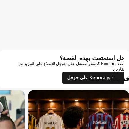
هل استمتعت بهذه القصة؟
أضف Kooora كمصدر مفضل على جوجل للاطلاع على المزيد من
تقاريرنا
قد يعجبك أيضاً
تابع Kooora على جوجل