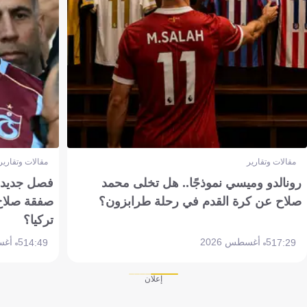
مقالات وتقارير
مقالات وتقارير
رونالدو وميسي نموذجًا.. هل تخلى محمد
فصل جديد بم
صلاح عن كرة القدم في رحلة طرابزون؟
صفقة صلاح
تركيا؟
5 أغسطس 2026
5 أغسطس 2026
14:49
17:29
إعلان