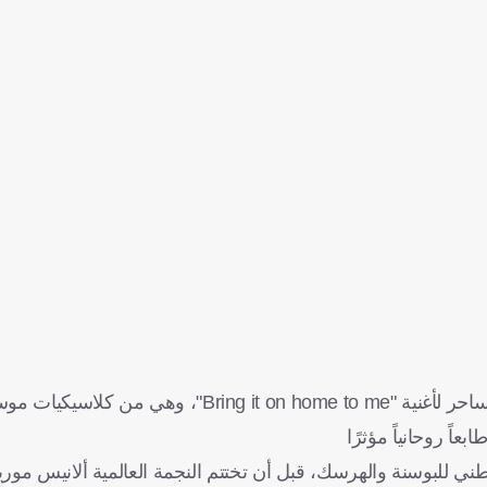
وواصل المغني الكندي الشهير مايكل بوبليه إمتاع الحضور بأدائه الساحر لأغنية " on home to me
ي للبوسنة والهرسك، قبل أن تختتم النجمة العالمية ألانيس مو