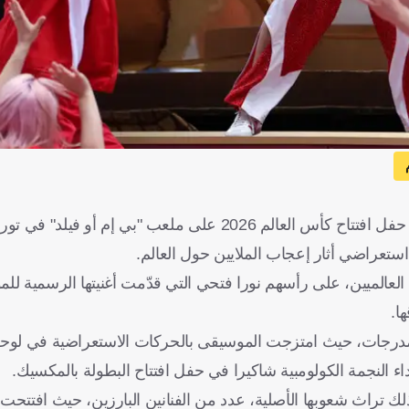
خطفت الفنانة الكندية من أصول مغربية نورا فتحي، الأضواء خلال حفل افتتاح كأس العالم 2026 على ملعب "ب
تعراضي أثار إعجاب الملايين حول العالم.
ركة نخبة من النجوم العالميين، على رأسهم نورا فتحي التي قدّمت أغنيتها الرسمية 
ا.
المدرجات، حيث امتزجت الموسيقى بالحركات الاستعراضية في لوح
داء النجمة الكولومبية شاكيرا في حفل افتتاح البطولة بالمكسيك.
ك تراث شعوبها الأصلية، عدد من الفنانين البارزين، حيث افتتحت ا