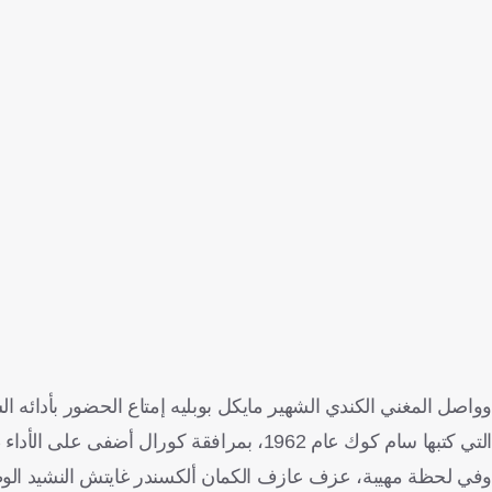
التي كتبها سام كوك عام 1962، بمرافقة كورال أضفى على الأداء طابعاً روحانياً مؤثرًا
وفي لحظة مهيبة، عزف عازف الكمان ألكسندر غايتش النشيد الوطن