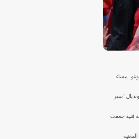
ي إم أو فيلد" في تورونتو، مساء
للمونديال "سير
ة فنية جمعت
لمغنية