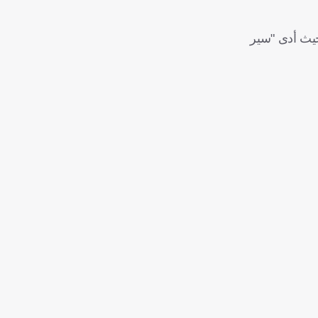
مغني الراب الفرنسي فيجدريم، الذي اشتهر بأغنيته "أجلبوا الكأس إلى البيت" خلال مونديال روسيا 2018، حيث أدى "سير