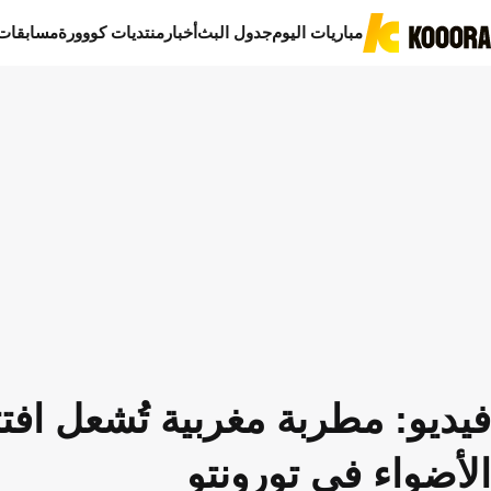
مباريات اليوم
جدول البث
أخبار
منتديات كووورة
مسابقات
فيديو: مطربة مغربية تُشعل افت
الأضواء في تورونتو