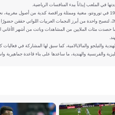
ها في الملعب إيذاناً ببدء المنافسات الرياضية.
وبحسب صحيفة "النهار" اللبنانية، فإن نورا فتحي، المولودة عام 1992 في تورونتو، مغنية وممثلة وراقصة كندية من
بعدما حصدت مئات الملايين من المشاهدات وباتت من أشهر الأغاني 
ند.
ليزية والفرنسية والهندية، ما ساعدها على بناء قاعدة جماهيرية وا