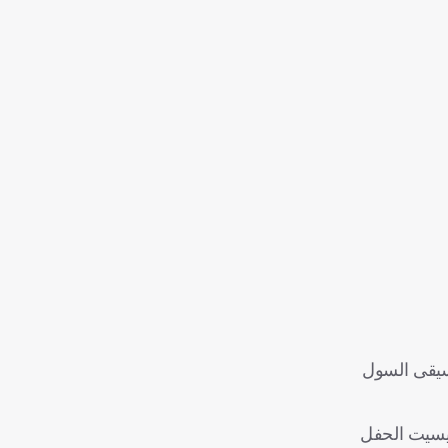
Bring it"، وهي من كلاسيكيات موسيقى السول
ريسيت الحفل