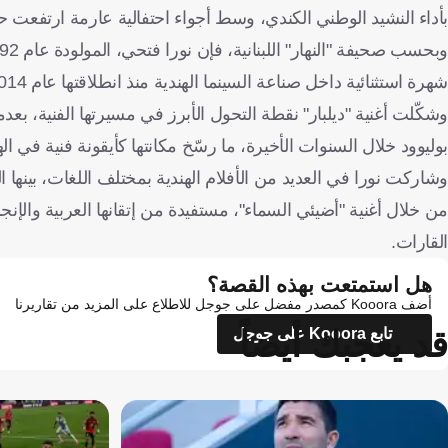
بأداء النشيد الوطني الكندي، وسط أجواء احتفالية عارمة ارتفعت حدت
شهرة استثنائية داخل صناعة السينما الهندية منذ انطلاقتها عام 2014، لتصبح واحدة من أبرز النجمات العربيات اللواتي حققن حضورًا عالميًا.
وشكّلت أغنية "ديلبار" نقطة التحول الأبرز في مسيرتها الفنية، 
بوليوود خلال السنوات الأخيرة، ما رسّخ مكانتها كأيقونة فنية في اله
من خلال أغنية "أضيئي السماء"، مستفيدة من إتقانها العربية والإنج
القارات.
هل استمتعت بهذه القصة؟
أضف Kooora كمصدر مفضل على جوجل للاطلاع على المزيد من تقاريرنا
قد يعجبك أيضاً
تابع Kooora على جوجل