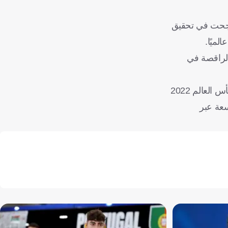
 أصول مغربية، نجحت في تحقيق
الراقصة في
وشاركت نورا في العديد من الأفلام الهندية بمختلف اللغات، بينها الهندية والتيلجو والمالايالامية، كما سبق لها المشاركة في فعاليات كأس العالم 2022
سعة عبر