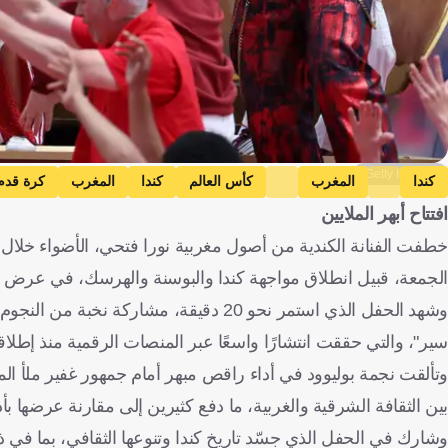
Getty Images
كندا
المغرب
كأس العالم
كندا
المغرب
كرة قدم
افتتاح أبهر الملايين
الجمعة، قبيل انطلاق مواجهة كندا والبوسنة والهرسك، في عرض اس
وشهد الحفل الذي استمر نحو 20 دقيقة، مشا
سير"، والتي حققت انتشارًا واسعًا عبر المنصات الرقمية منذ إطلاقه
وتألقت نجمة بوليوود في أداء راقص مبهر أمام جمهور غفير ملأ 
بين الثقافة الشرقية والغربية، ما دفع كثيرين إلى مقارنة عرضها بأ
وشارك في الحفل الذي جسّد تاريخ كندا وتنوعها الثقافي، بما في ذل