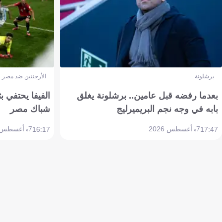
برشلونة
الأرجنتين ضد مصر
بعدما رفضه قبل عامين.. برشلونة يغلق
الفيفا يحتفي بث
بابه في وجه نجم البريميرليج
شباك مصر
7 أغسطس 2026
7 أغسطس 2026
16:17
17:47