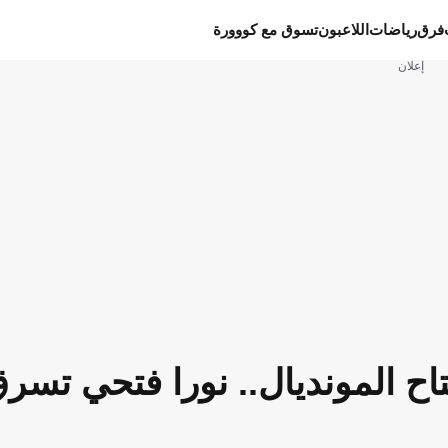
فرق
رياضات
اللاعبون
تسوق مع كووورة
إعلان
تاح المونديال.. نورا فتحي تسر