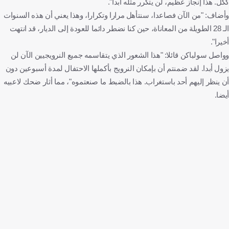
ككل. هذا إنجاز عظيم، لن يتكرر مثله أبدا".
وأضاف: "من الآن فصاعدا، سنتأهل مرارا وتكرارا، وهذا يعني أن هذه السنوات
الـ 28 الطويلة من المعاناة، حين كنا نضطر دائما للعودة إلى الديار، قد انتهت
أخيرا".
وواصل سولباكن قائلا: "هذا الشعور الذي يتقاسمه جميع النرويجيين الآن لن
يزول أبدا. لقد ضمنتم أن بإمكان النرويج بأكملها الاحتفال لمدة أسبوعين دون
أن ينظر إليهم أحد باستغراب. هذا بالضبط ما صنعتموه"، مما أثار ضحك لاعبيه
أيضا.