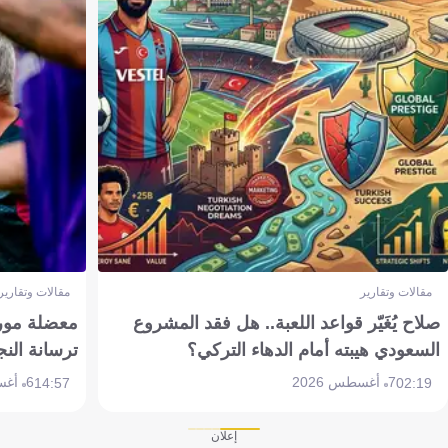
مقالات وتقارير
مقالات وتقارير
صلاح يُغَيّر قواعد اللعبة.. هل فقد المشروع
معضلة مورين
السعودي هيبته أمام الدهاء التركي؟
ترسانة النج
7 أغسطس 2026
6 أغسطس 2026
14:57
02:19
إعلان