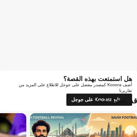
هل استمتعت بهذه القصة؟
أضف Kooora كمصدر مفضل على جوجل للاطلاع على المزيد من
تقاريرنا
قد يعجبك أيضاً
تابع Kooora على جوجل