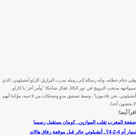
وفي ختام خطابه، وجّه رسالة إلى زميله مدرب البرازيل كارلو أنشيلوتي، الذي
سيواجهه منتخب النرويج في دور الـ16، فقال ضاحكا: "وأمر آخر: يا كارلو
أنشيلوتي، نحن قادمون!"، وسط تصفيق مدوٍ وضحكات من لاعبيه، مؤكدا أنهم
لا يخشون أحدا.
اقرأ أيضا:
صفعة المغرب تقلب الموازين.. كومان يستقيل رسميا
نيمار أم 4-2-4؟.. أنشيلوتي حائر قبل موقعة رفاق هالاند