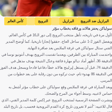
Getty Images
البرازيل ضد النرويج
البرازيل
النرويج
كأس العالم
سولباكن يحفز هالاند ورفاقه بخطاب مؤثر
كوت ديفوار ضد النرويج
كوت ديفوار
ستال سولباكين
لأول مرة في تاريخه، تأهل منتخب النرويج إلى دور الـ16 في كأس العالم.
أوريان هالاند
كارلو أنشيلوتي
البرازيل
النرويج
وبفضل الفوز 2-1 على ساحل العاج، حققوا إنجازا تاريخيا، كما أوضح المدير
الولايات المتحدة
ساحل العاج
إيطاليا
كرة قدم
الفني ستال سولباكن في غرفة الملابس بعد صافرة النهاية.
واحتدمت المباراة بين الطرفين، وبعدما تقدمت النرويج بهدف أنتونيو نوسا في
الدقيقة 36، أظهر أماد ديالو مهارة فائقة وعدّل النتيجة بهدف مذهل في
الدقيقة 74، قبل أن يستغل إيرلينج هالاند خطأ دفاعيا فادحا ويسجل هدف الفوز
في الدقيقة 86 بهدوء تام، حيث تركوه من دون رقابة على بعد خطوات من
المرمى.
وبعد المباراة في غرفة الملابس وقع سولباكن على خطاب مؤثر أشعل به
حماس لاعبيه، وسط أجواء من المرح والضحك.
ونشرت الصفحة الرسمية لمنتخب النرويج عبر إكس كلمة المدير الفني، الذي
قال للاعبيه: "أنتم لا تغيرون تاريخ كرة القدم النرويجية فحسب، بل تاريخ البلد