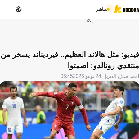
مباشر
إعلان
فيديو: مثل هالاند العظيم.. فيرديناند يسخر من
منتقدي رونالدو: اصمتوا
أحمد صلاح الدين
24 يونيو 2026
06:45