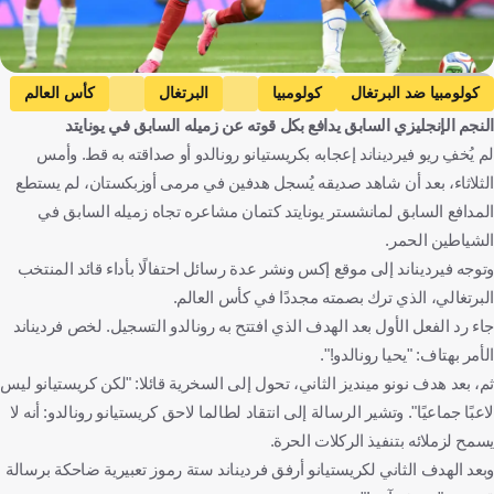
Getty Images
كولومبيا ضد البرتغال
كولومبيا
البرتغال
كأس العالم
النجم الإنجليزي السابق يدافع بكل قوته عن زميله السابق في يونايتد
البرتغال ضد أوزبكستان
أوزبكستان
كريستيانو رونالدو
لم يُخفِ ريو فيرديناند إعجابه بكريستيانو رونالدو أو صداقته به قط. وأمس
إرلينج هالاند
ريو فيرديناند
كولومبيا
البرتغال
الولايات المتحدة
الثلاثاء، بعد أن شاهد صديقه يُسجل هدفين في مرمى أوزبكستان، لم يستطع
أوزبكستان
النرويج
إنجلترا
كرة قدم
المدافع السابق لمانشستر يونايتد كتمان مشاعره تجاه زميله السابق في
الشياطين الحمر.
وتوجه فيرديناند إلى موقع إكس ونشر عدة رسائل احتفالًا بأداء قائد المنتخب
البرتغالي، الذي ترك بصمته مجددًا في كأس العالم.
جاء رد الفعل الأول بعد الهدف الذي افتتح به رونالدو التسجيل. لخص فرديناند
الأمر بهتاف: "يحيا رونالدو!".
ثم، بعد هدف نونو مينديز الثاني، تحول إلى السخرية قائلا: "لكن كريستيانو ليس
لاعبًا جماعيًا". وتشير الرسالة إلى انتقاد لطالما لاحق كريستيانو رونالدو: أنه لا
يسمح لزملائه بتنفيذ الركلات الحرة.
وبعد الهدف الثاني لكريستيانو أرفق فرديناند ستة رموز تعبيرية ضاحكة برسالة