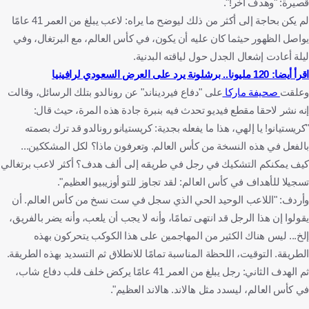
قصيرة: "وهدف آخر!".
لم يكن بحاجة إلى أكثر من ذلك ليوضح ما يراه: لاعب يبلغ من العمر 41 عامًا
يواصل الظهور حيثما كان عليه أن يكون، في كأس العالم، مع البرتغال، وفي
ليلة أعادت إشعال الجدل حول لياقته البدنية.
اقرأ أيضا: 120 مليونا.. برشلونة يرد على العرض السعودي لرافينيا
وعلقت
صحيفة ماركا
على "دفاع فيرديناند" عن رونالدو بتلك الرسائل، وقالت
إنه نشر لاحقا مقطع فيديو تحدث فيه بنبرة جادة هذه المرة، حيث قال:
"كريستيانو! يا إلهي، هذا ما يفعله بجدية: كريستيانو رونالدو قد ترك بصمته
بالفعل في هذه النسخة من كأس العالم. وتعرفون ماذا؟ لكل المشككين...
كيف يمكنكم التشكيك في رجل في طريقه إلى ألف هدف؟ أكثر لاعب برتغالي
تسجيلا للأهداف في كأس العالم: لقد تجاوز للتو أوزيبيو العظيم".
وأردف: "اللاعب الوحيد الحي الذي سجل في ست نسخ من كأس العالم. أن
يقولوا إن هذا الرجل قد انتهى تمامًا، وأنه لا يجب أن يلعب، وأنه يضر بالفريق،
إلخ... ليس هناك الكثير من المهاجمين على هذا الكوكب يتحركون بهذه
الطريقة. التوقيت، اللحظة المناسبة تمامًا للانطلاق ثم التسديد بهذه الطريقة.
ثم الهدف الثاني: رجل يبلغ من العمر 41 عامًا يركض خلف قلب دفاع شاب،
في كأس العالم، ليسدد مثل هالاند. هالاند العظيم".