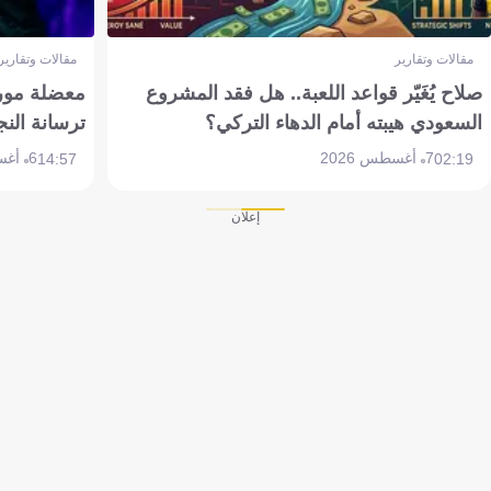
مقالات وتقارير
مقالات وتقارير
صلاح يُغَيّر قواعد اللعبة.. هل فقد المشروع
معضلة مورين
السعودي هيبته أمام الدهاء التركي؟
ترسانة النج
7 أغسطس 2026
6 أغسطس 2026
14:57
02:19
إعلان