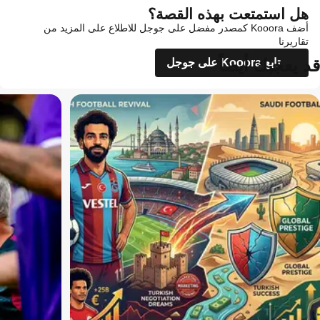
هل استمتعت بهذه القصة؟
أضف Kooora كمصدر مفضل على جوجل للاطلاع على المزيد من
تقاريرنا
قد يعجبك أيضاً
تابع Kooora على جوجل