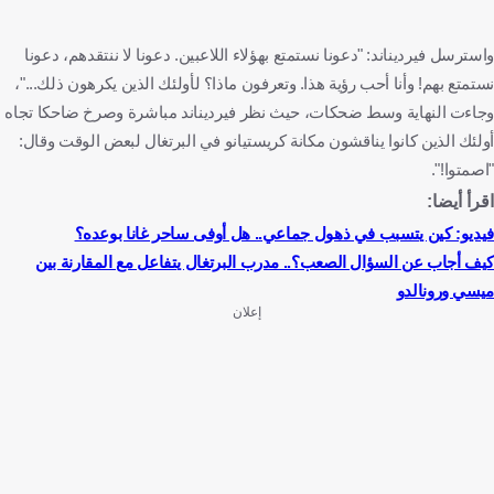
واسترسل فيرديناند: "دعونا نستمتع بهؤلاء اللاعبين. دعونا لا ننتقدهم، دعونا
نستمتع بهم! وأنا أحب رؤية هذا. وتعرفون ماذا؟ لأولئك الذين يكرهون ذلك..."،
وجاءت النهاية وسط ضحكات، حيث نظر فيرديناند مباشرة وصرخ ضاحكا تجاه
أولئك الذين كانوا يناقشون مكانة كريستيانو في البرتغال لبعض الوقت وقال:
"اصمتوا!".
اقرأ أيضا:
فيديو: كين يتسبب في ذهول جماعي.. هل أوفى ساحر غانا بوعده؟
كيف أجاب عن السؤال الصعب؟.. مدرب البرتغال يتفاعل مع المقارنة بين
ميسي ورونالدو
إعلان