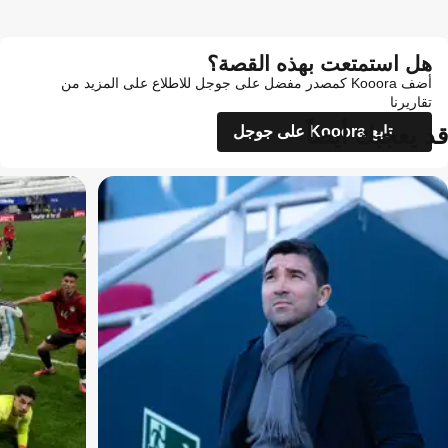
هل استمتعت بهذه القصة؟
أضف Kooora كمصدر مفضل على جوجل للاطلاع على المزيد من
تقاريرنا
قد يعجبك أيضاً
تابع Kooora على جوجل