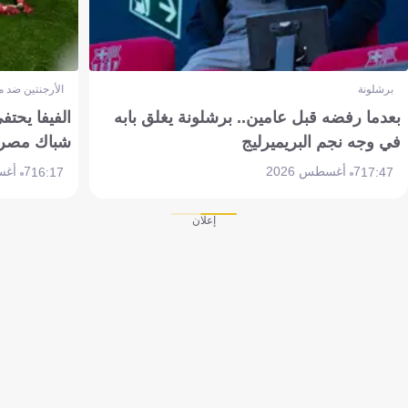
برشلونة
الأرجنتين ضد 
بعدما رفضه قبل عامين.. برشلونة يغلق بابه
الفيفا يحتفي
في وجه نجم البريميرليج
شباك مصر
7 أغسطس 2026
7 أغسطس 2026
16:17
17:47
إعلان