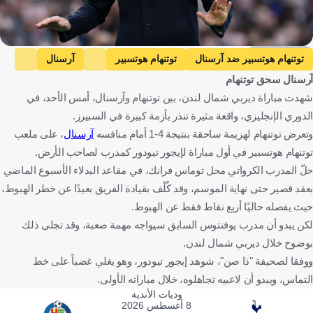
Getty Images
توتنهام هوتسبير ضد آرسنال
توتنهام هوتسبير
آرسنال
آرسنال سحق توتنهام
الدوري الإنجليزي الممتاز
إيغور تودور
إنجلترا
كرواتيا
شهدت مباراة ديربي شمال لندن، بين توتنهام وآرسنال، أمس الأحد، في
كرة قدم
الدوري الإنجليزي، واقعة مثيرة تنذر بأزمة كبيرة في السبيرز.
وتعرض توتنهام لهزيمة ساحقة بنتيجة 4-1 أمام منافسه
آرسنال
، على ملعب
توتنهام هوتسبير في أول مباراة لإيجور تيودور كمدرب لصاحب الأرض.
حلّ المدرب الكرواتي محل توماس فرانك، في مقاعد البدلاء الأسبوع الماضي
بعقد قصير حتى نهاية الموسم، وقد كُلّف بقيادة الفريق بعيدًا عن خطر الهبوط،
حيث يفصله حاليًا أربع نقاط فقط عن الهبوط.
لكن يبدو أن مدرب يوفنتوس السابق سيواجه مهمة صعبة، وقد تجلى ذلك
بوضوح خلال ديربي شمال لندن.
ووفقا لصحيفة "ذا صن"، شوهد إيجور تيودور، وهو يغلي غضباً على خط
التماس، ويبدو أن لاعبيه تجاهلوه، خلال مباراته الأولى.
وديات الأندية
8 أغسطس 2026