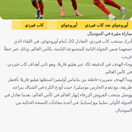
Getty Images
أوروجواي ضد كاب فيردي
أوروجواي
كاب فيردي
مباراة مثيرة في المونديال
كأس العالم
أورغواي
الرأس الأخضر
الولايات المتحدة
أدرك منتخب كاب فيردي، التعادل 2/2، أمام أوروجواي، في اللقاء الذي
كرة قدم
جمعهما ضمن الجولة الثانية للمجموعة الثامنة، بكأس العالم، وذلك عبر خطأ
غريب.
وجاء الهدف في الدقيقة 61، عبر هيليو فاريلا، وهو ثاني أهداف كاب فيردي،
في كأس العالم.
وبدأ الهدف بتمريرة خاطئة من ماتياس أوليفيرا استغلها هيليو فاريلا بأفضل
طريقة، مع تقدم الحارس موسليرا، حيث أودع الكرة في الشباك ببراعة.
ووصل منتخب القروش الزرقاء إبهار العالم في كأس العالم، بعدما تعادل في
الجولة الأولى سلبيا مع إسبانيا، في أحدة مفاجآت النسخة الحالية من
المونديال.