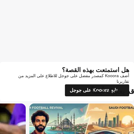
هل استمتعت بهذه القصة؟
أضف Kooora كمصدر مفضل على جوجل للاطلاع على المزيد من
تقاريرنا
قد يعجبك أيضاً
تابع Kooora على جوجل