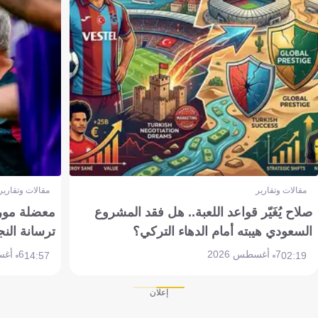
مقالات وتقارير
مقالات وتقارير
صلاح يُغَيّر قواعد اللعبة.. هل فقد المشروع
معضلة مورين
السعودي هيبته أمام الدهاء التركي؟
ترسانة النج
7 أغسطس 2026
6 أغسطس 2026
14:57
02:19
إعلان