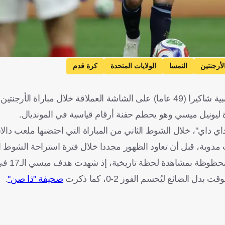
لأرجنتين
النمسا
الولايات المتحدة
كرة قدم
هتفت جماهير ملعب دالاس بحماس، عندما ظهرت النجمة الكولومبية شاكيرا (49 عاما) على الشاشة العملاقة خلال 
 ليونيل ميسي وهو يحطم حفنة أرقام قياسية في المونديال.
ت شاكيرا، التي وقّعت الأغنية الرسمية لكأس العالم 2026 "داي داي"، خلال الشوط الثاني من المباراة التي اح
ت مدوية، قبل أن تعاود الظهور مجددا خلال فترة استراحة الشوط ال
وكانت المغنية الكولو
صحيفة "ذا صن"
.