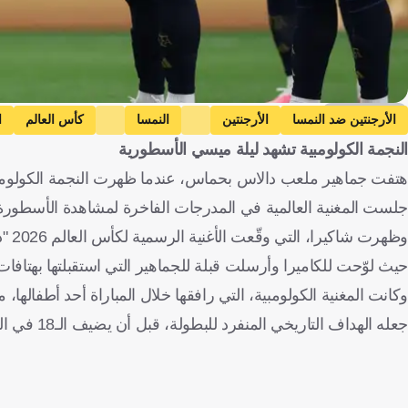
Getty Images
الأرجنتين ضد النمسا
الأرجنتين
النمسا
كأس العالم
ا
النجمة الكولومبية تشهد ليلة ميسي الأسطورية
جلست المغنية العالمية في المدرجات الفاخرة لمشاهدة الأسطورة
وظهر
حيث لوّحت للكاميرا وأرسلت قبلة للجماهير التي استقبلتها بهتافا
جعله الهداف التاريخي المنفرد للبطولة، قبل أن يضيف الـ18 في الوقت بدل الضائع ليُحسم الفوز 2-0، كما ذكرت