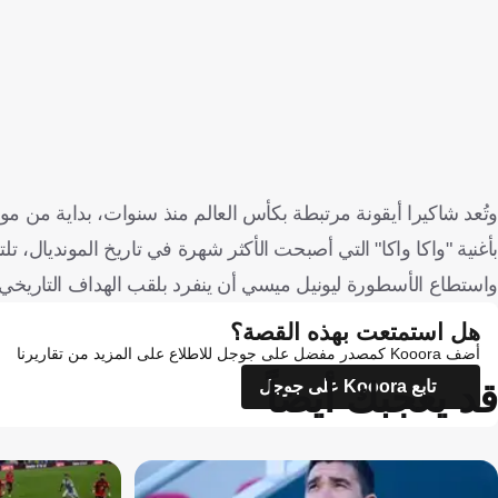
بأغنية "واكا واكا" التي أصبحت الأكثر شهرة في تاريخ المونديال، تلتها "لا لا لا" في البرازيل 2014، وأخ
واستطاع الأسطورة ليونيل ميسي أن ينفرد بلقب الهداف التاريخي لكأس العالم إذ زاد رصيده إلى 18
هل استمتعت بهذه القصة؟
أضف Kooora كمصدر مفضل على جوجل للاطلاع على المزيد من تقاريرنا
قد يعجبك أيضاً
تابع Kooora على جوجل