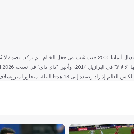
يرا "داي داي" في نسخة 2026 الحالية.
 هدفا الليلة، متجاوزا ميروسلاف كلوزة (16).