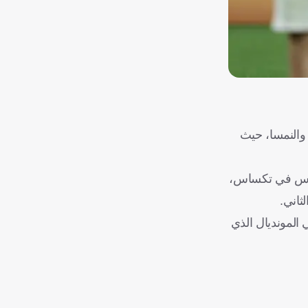
مباراة الأرجنتين والنمسا، حيث
تضنها ملعب دالاس في تكساس،
ثاني.
مبية، التي رافقها خلال المباراة أحد أطفالها، محظوظة بمشاهدة لحظة تاريخية، إذ شهدت هدف ميسي الـ17 في المونديال الذي