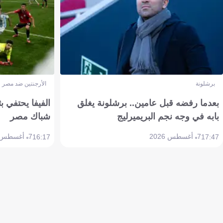
برشلونة
الأرجنتين ضد مصر
بعدما رفضه قبل عامين.. برشلونة يغلق
الفيفا يحتفي بث
بابه في وجه نجم البريميرليج
شباك مصر
7 أغسطس 2026
7 أغسطس 2026
16:17
17:47