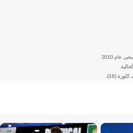
وتُعد شاكيرا أيقونة مرتبطة بكأس العالم منذ سنوات، بداية من مونديال ألمانيا 2006 حيث غنت في حفل الختام، ثم تركت بصمة لا تُمحى عام 2010