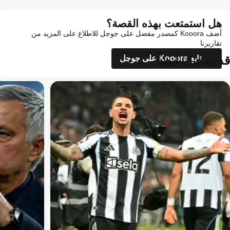
هل استمتعت بهذه القصة؟
أضف Kooora كمصدر مفضل على جوجل للاطلاع على المزيد من
تقاريرنا
قد يعجبك أيضاً
تابع Kooora على جوجل