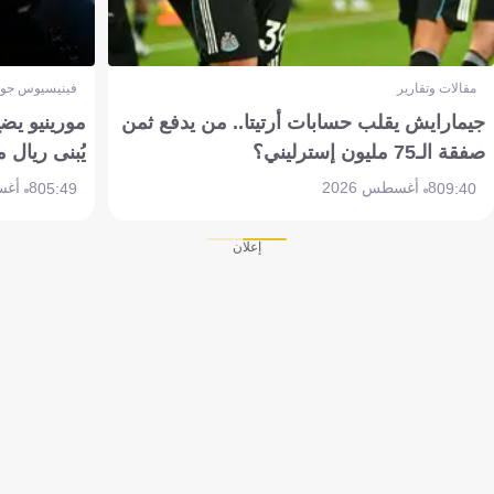
مقالات وتقارير
فينيسيوس جون
جيمارايش يقلب حسابات أرتيتا.. من يدفع ثمن
مورينيو يض
صفقة الـ75 مليون إسترليني؟
يُبنى ريال 
8 أغسطس 2026
8 أغسطس 2026
05:49
09:40
إعلان