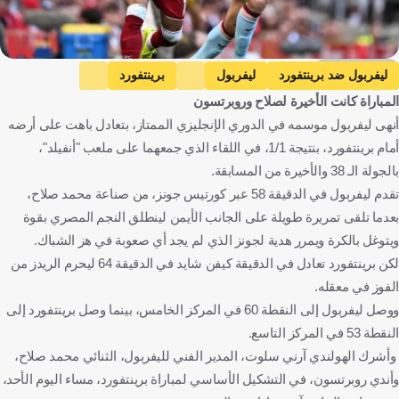
Getty Images
ليفربول ضد برينتفورد
ليفربول
برينتفورد
المباراة كانت الأخيرة لصلاح وروبرتسون
الدوري الإنجليزي الممتاز
محمد صلاح
أندرو روبرتسون
إنجلترا
أنهى ليفربول موسمه في الدوري الإنجليزي الممتاز، بتعادل باهت على أرضه
مصر
اسكتلندا
كرة قدم
أمام برينتفورد، بنتيجة 1/1، في اللقاء الذي جمعهما على ملعب "أنفيلد"،
بالجولة الـ 38 والأخيرة من المسابقة.
تقدم ليفربول في الدقيقة 58 عبر كورتيس جونز، من صناعة محمد صلاح،
بعدما تلقى تمريرة طويلة على الجانب الأيمن لينطلق النجم المصري بقوة
ويتوغل بالكرة ويمرر هدية لجونز الذي لم يجد أي صعوبة في هز الشباك.
لكن برينتفورد تعادل في الدقيقة كيفن شايد في الدقيقة 64 ليحرم الريدز من
الفوز في معقله.
ووصل ليفربول إلى النقطة 60 في المركز الخامس، بينما وصل برينتفورد إلى
النقطة 53 في المركز التاسع.
وأشرك الهولندي آرني سلوت، المدير الفني لليفربول، الثنائي محمد صلاح،
وأندي روبرتسون، في التشكيل الأساسي لمباراة برينتفورد، مساء اليوم الأحد،