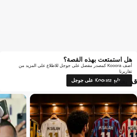
هل استمتعت بهذه القصة؟
أضف Kooora كمصدر مفضل على جوجل للاطلاع على المزيد من
تقاريرنا
قد يعجبك أيضاً
تابع Kooora على جوجل