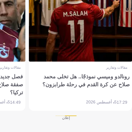
مقالات وتقارير
مقالات وتقارير
رونالدو وميسي نموذجًا.. هل تخلى محمد
فصل جديد بم
صلاح عن كرة القدم في رحلة طرابزون؟
صفقة صلاح
تركيا؟
5 أغسطس 2026
5 أغسطس 2026
14:49
17:29
إعلان