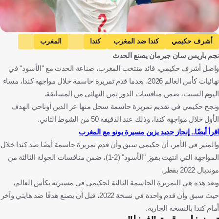
Getty Images
أشرف حكيمي
كندا ضد المغرب
كندا
المغرب
نجم باريس سان جيرمان يصنع الحدث
كأس العالم
المغرب
كندا
الولايات المتحدة
كرة قدم
واصل أشرف حكيمي، قائد منتخب المغرب، صناعة الحدث مع "الأسود" في
نهائيات كأس العالم 2026، بعدما قدم تمريرة حاسمة خلال مواجهة كندا، مساء
اليوم السبت، ضمن منافسات الدور ثمن النهائي من المسابقة.
ونجح حكيمي في تقديم تمريرة حاسمة سجل منها عز الدين أوناحي الهدف
الأول خلال مواجهة كندا، وذلك عند الدقيقة 50 من الشوط الثاني.
اقرأ أيضًا.. إنجاز جديد يزين مسيرة بونو مع المغرب
والمثير في الأمر، أن حكيمي سبق وأن قدم تمريرة حاسمة أيضًا ضد كندا خلال
المواجهة التي انتهت بفوز "الأسود" (2-1)، ضمن منافسات الجولة الثالثة من
مونديال 2022 بقطر.
وتعد هذه هي التمريرة الحاسمة الثالثة لحكيمي في مسيرته بكأس العالم،
حيث سبق وأن قدم واحدة في نسخة 2022، قبل أن يصنع هدفًا ضد هايتي وآخر
أمام كندا بالنسخة الجارية.