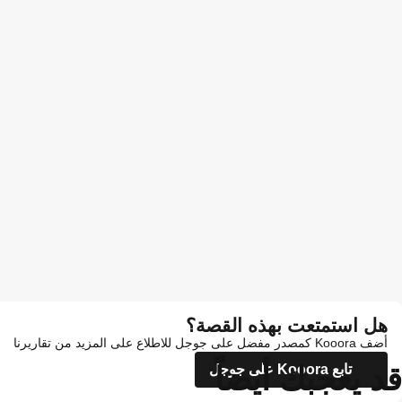
هل استمتعت بهذه القصة؟
أضف Kooora كمصدر مفضل على جوجل للاطلاع على المزيد من تقاريرنا
قد يعجبك أيضاً
تابع Kooora على جوجل