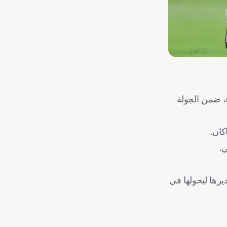
ء، ضمن الجولة
يرها ليحولها في