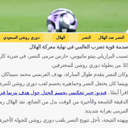
Getty Images
النصر ضد الهلال
النصر
الهلال
دوري روشن السعودي
صدمة قوية تضرب العالمي في نهاية معركة الهلال
تسبب البرازيلي بينتو ماثيوس، حارس مرمى النصر، في ضربة كارثية 
32 من بطولة دوري روشن للمحترفين.
وكان النصر يتقدم طوال المباراة، بهدف الفرنسي محمد سيماكان في الدقيقة 37 من الشوط الأول عن طريق الف
وبينما كان يحتفل النصر وجماهيره بحسم لقب دوري روشن للمرة الأولى منذ 7 سنوات، جاء بينتو ليعكر صفو ليلة ا
اقرأ أيضًا..
فيديو: خبير تحكيمي يحسم الجدل حول هدف بنزيما في 
الدقيقة التاسعة والأخيرة من الوقت بدل من الضائع، نفذ الهلال 
المرمى بغرابة شديدة.
وبهذه النتيجة، تأجل تتويج النصر بلقب دوري روشن للجولة الأخير