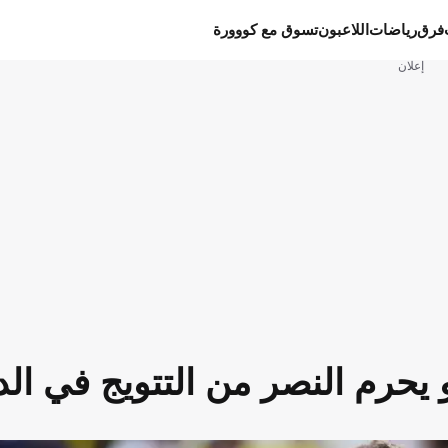
فرق
رياضات
اللاعبون
تسوق مع كووورة
إعلان
 يحرم النصر من التتويج في الد