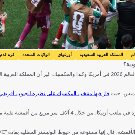
لم
المملكة العربية السعودية
أورغواي
الولايات المتحدة
كرة قدم
ودية؟
رغم أن المنتخب السعودي لم يكن حاضرًا في افتتاح بطولة كأس العالم 2026 في أمريكا وكندا والمكسيك، غير أن ا
فاز فيها منتخب المكسيك على نظيره الجنوب أفريقي
وقالت قناة "الإخبارية" السعودية إن الصناعة السعودية كانت حاضرة في ملعب أزتيكا، من خلال 4 آلاف