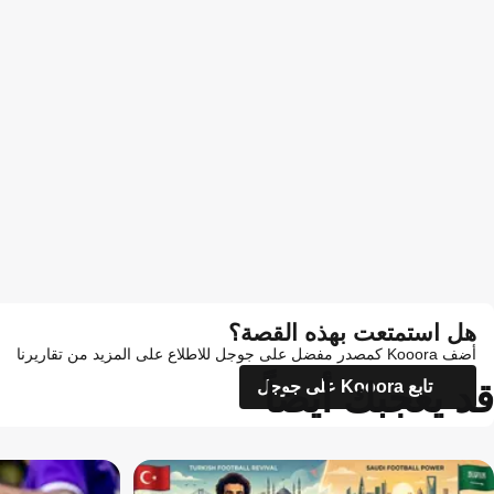
هل استمتعت بهذه القصة؟
أضف Kooora كمصدر مفضل على جوجل للاطلاع على المزيد من تقاريرنا
قد يعجبك أيضاً
تابع Kooora على جوجل