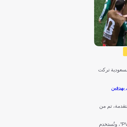
لمملكة العربية السعودية تركت
 بهدفين
 متر مربع من أقمشة تقنية متقدمة، تم من
عبد الله الحربي، الرئيس التنفيذي للشركة السعودية المنتجة لتلك الأقمشة، قال إنها مصنوعة من خيوط البوليستر المطلية بمادة "PVC"، وتُستخدم