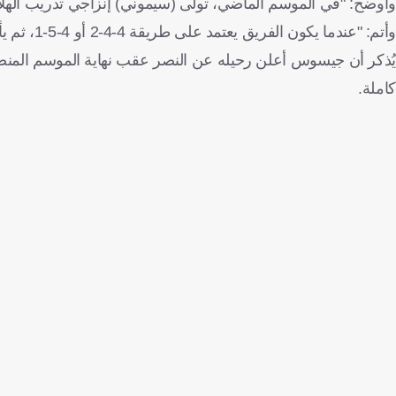
وأوضح: "في الموسم الماضي، تولى (سيموني) إنزاجي تدريب الهلال
وأتم: "عندما يكون الفريق يعتمد على طريقة 4-4-2 أو 4-5-1، ثم يأتي مدرب جديد ليعتمد على 3 لاعبين في قلب الدفاع، فهذا غير ممكن".
كاملة.