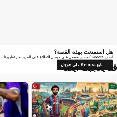
هل استمتعت بهذه القصة؟
أضف Kooora كمصدر مفضل على جوجل للاطلاع على المزيد من تقاريرنا
قد يعجبك أيضاً
تابع Kooora على جوجل