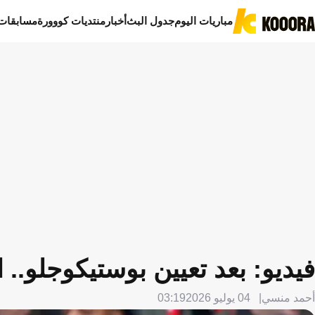
مباريات اليوم
جدول البث
أخبار
منتديات كووورة
مسابقات
فيديو: بعد تعيين بوستيكوجلو.. ا
أحمد منسي
04 يوليو 2026
03:19