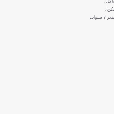
اكل".
يُذكر أن جيسوس أعلن رحيله عن النصر عقب نهاية الموسم المنصرم، بعدما قاد الفريق للتتويج بلقب الدوري السعودي بعد غياب استمر 7 سنوات