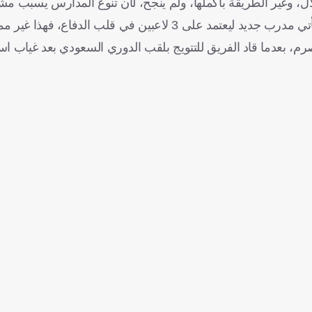
، وغير الطريقة بأكملها، ولم ينجح، لأن تنوع المدارس يسبب مش