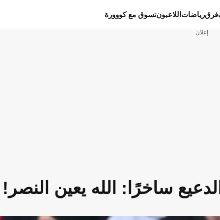
فرق
رياضات
اللاعبون
تسوق مع كووورة
إعلان
لدعيع ساخرًا: الله يعين النصر!