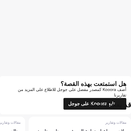
هل استمتعت بهذه القصة؟
أضف Kooora كمصدر مفضل على جوجل للاطلاع على المزيد من
تقاريرنا
قد يعجبك أيضاً
تابع Kooora على جوجل
مقالات وتقارير
مقالات وتقارير