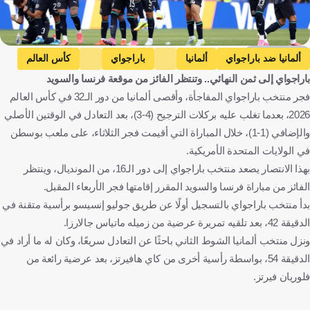
Getty Images
ألمانيا ضد باراجواي
ألمانيا
باراجواي
كأس العالم
باراجواي إلى ثمن النهائي.. وتنتظر الفائز من موقعة فرنسا والسويد
ألمانيا
باراغواي
الولايات المتحدة
كرة قدم
فجر منتخب باراجواي المفاجأة، وأقصى ألمانيا من دور الـ32 في كأس العالم
2026، بعدما تغلب عليه بركلات الترجيح (4-3)، بعد التعادل في الوقتين الأصلي
والإضافي (1-1)، خلال المباراة التي أقيمت فجر الثلاثاء، على ملعب بوسطن
في الولايات المتحدة الأمريكية.
بهذا الانتصار يصعد منتخب باراجواي إلى دور الـ16، من المونديال، وينتظر
الفائز من مباراة فرنسا والسويد المقرر إقامتها فجر الأربعاء المقبل.
بدأ منتخب باراجواي بالتسجيل أولًا عن طريق جوليو إنسيسو برأسية متقنة في
الدقيقة 42، بعد تلقيه تمريرة عرضية من زميله ماتياس جالارزا.
ونزل منتخب ألمانيا الشوط الثاني باحثًا عن التعادل سريعًا، وكان له ما أراد في
الدقيقة 54، بواسطة رأسية أخرى من كاي هافيرتز، بعد عرضية رائعة من
فلوريان فيرتز.