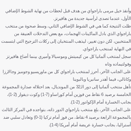
وأنقذ خيل مرمى باراجواي من هدف قبل لحظات من نهاية الشوط الإضافي
الأول، عندما تصدى لرأسية جديدة من هافيرتز.
ظلت النتيجة كما هي في الشوط الإضافي الثاني، وسط صحوة من منتخب
باراجواي الذي بادل الماكينات الهجمات، مع بعض التدخلات العنيفة من
المنتخبين، لكن دون تغيير، ليذهب المنتخبان إلى ركلات الترجيح التي ابتسمت
في النهاية لمنتخب باراجواي.
سجل لمنتخب ألمانيا كل من كيميتش وموسيالا وأميري بينما أضاع هافيرتز
وفولتيماده وتاه
على الجانب الآخر، أحرز لمنتخب باراجواي كل من ماوريسيو وجوميز وجالارزا
وكانالي، فيما أهدر سانبريا وبالبوينا
تأهل منتخب ألمانيا إلى دور الـ32 من المونديال، بعد احتلاله صدارة المجموعة
الخامسة برصيد 6 نقاط من فوزين أمام كوراساو (7-1) وكوت ديفوار (2-1)،
بجانب الخسارة أمام الإكوادور (2-1).
على الجانب الآخر، بلغ منتخب باراجواي الدور ذاته، بتواجده في المركز الثالث
بالمجموعة الرابعة برصيد 4 نقاط، من فوز أمام تركيا (1-0) وتعادل سلبي ضد
أستراليا، بجانب خسارة عريضة أمام أمريكا (4-1).