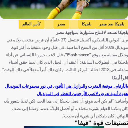
Getty Images
بلجيكا ضد مصر
بلجيكا
مصر
كأس العالم
بلجيكا تستعد لافتتاح مشوارها بمواجهة مصر
البرازيل ضد المغرب
البرازيل
المغرب
يرى الدولي البلجيكي، أكسيل فيتسل (37 عاماً)، أن فرص منتخب بلاده في
أكسيل فيتسل
بلجيكا
مصر
الولايات المتحدة
البرازيل
مونديال 2026 أقل من النسخ الماضية، في ظل وجود منتخبات أكثر قوة.
المغرب
كرة قدم
وخلال مقابلة مع موقع
"Flash score"
، قال لاعب جيرونا الإسباني عن أداء
بلجيكا في البطولات السابقة: "أعتقد أن الجيل الذي كان لدينا حقق أشياء
مذهلة. في 2018 احتللنا المركز الثالث، وكان ذلك أمراً مذهلاً في ذلك الوقت".
اقرأ أيضًا
بالأرقام.. موقعة المغرب والبرازيل هي الأقوى في دور مجموعات المونديال
هفوة أمنية تعرض لاعبي الأرجنتين للخطر في المونديال
وأضاف: "لم يكن أحد يتوقع أن تصل بلجيكا إلى هذا الحد، لكن لدينا شعور بأنه
كان يمكننا القيام بشيء مختلف، أو أفضل قليلاً.. عندما وصلنا إلى نصف
النهائي، كان بإمكان أي شيء أن يحدث".
تصنيفات قوة "فيفا"