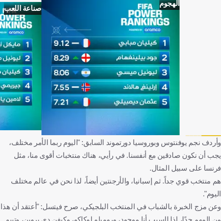
الهجوم
صناعة اللعب
وأردف نجم يوفنتوس وبوروسيا دورتموند السابق: "اليوم ربما الأمر مختلف،
يجب أن نكون صادقين مع أنفسنا. في رأيي، هناك منتخبات أقوى منا، مثل
فرنسا على سبيل المثال.
هم منتخب قوي جداً. ثم إسبانيا، والأرجنتين أيضاً، لذا نحن في عالم مختلف
اليوم".
وعن مزج الخبرة بالشباب في المنتخب البلجيكي، صرح فيتسل: "أعتقد أن هذا
من المهم جدًا، لذا السبب أنا موجود، وروميلو لوكاكو، وكيفن دي بروين، وتيبو