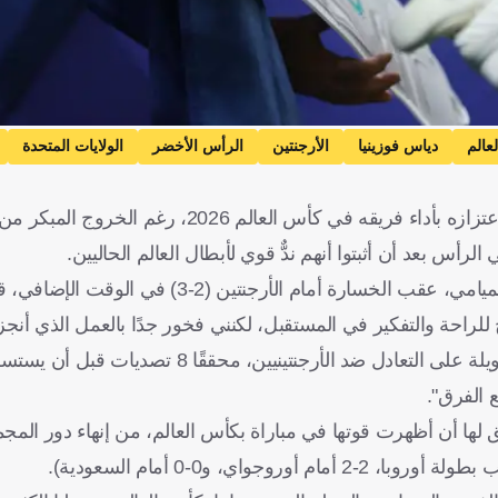
عالم
دياس فوزينيا
الأرجنتين
الرأس الأخضر
الولايات المتحدة
رأس بعد أن أثبتوا أنهم ندٌّ قوي لأبطال العالم الحاليين.
وفي تصريحات صحفية بالمنطقة المختلطة في ملعب هارد روك بميامي، عقب الخسارة أمام الأ
وأضاف فوزينيا، الذي قدم أداءً بطوليًا في المباراة وحافظ لفترة طويلة على التعادل ضد ال
ع الفرق".
 لها أن أظهرت قوتها في مباراة بكأس العالم، من إنهاء دور الم