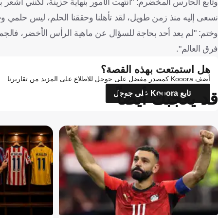
وتابع الحارس المخضرم: "انتهت الأمور بنهاية حزينة، لكنني أشعر بال
نسعى إليه منذ زمن طويل، لقد تأهلنا وحققنا الحلم، ليس حلمي 
وختم: "لم يعد أحد بحاجة للسؤال عن ماهية الرأس الأخضر، فالجم
فرق العالم".
هل استمتعت بهذه القصة؟
أضف Kooora كمصدر مفضل على جوجل للاطلاع على المزيد من تقاريرنا
قد يعجبك أيضاً
تابع Kooora على جوجل