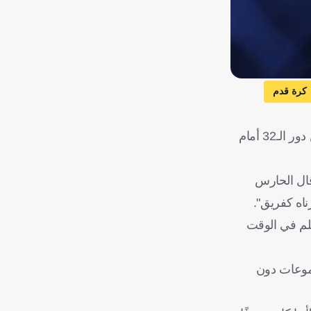
كرة قدم
أعرب فوزينيا، حارس مرمى منتخب الرأس الأخضر، عن فخره واعتزازه بأداء فريقه في كأس العالم 2026، رغم الخروج المبكر من دور الـ32 أمام
رجنتين (2-3) في الوقت الإضافي، قال الحارس
أرجنتينيين، محققًا 8 تصديات قبل أن يستسلم في الوقت
جموعات دون