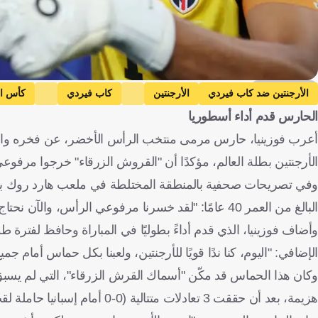
Getty Images
الأرجنتين ضد كاب فيردي
الأرجنتين
كاب فيردي
كأس ال
الحارس قدم أداء أسطوريا
الأرجنتين بطلة العالم، مؤكدًا أن "القروش الزرقاء" خرجوا مرفوعي ال
البالغ من العمر 40 عامًا: "لقد خسرنا مرفوعي الرأس، والآن نحتاج للراحة والتفكير في المستقبل، لكنني فخور جدًا بالعمل الذي أنجزناه كفريق".
الإضافي: "اليوم، كنا ندًا قويًا للأرجنتين، ولعبنا بكل حماس أمام جمي
وكان هذا الحماس قد مكّن "أسماك القرش الزرقاء"، التي لم يسبق
هزيمة، بعد أن حققت 3 تعادلات متتالية (0-0 أمام إسبانيا حاملة لقب بطولة أوروبا، 2-2 أمام أوروجواي، و0-0 أمام السعودية).