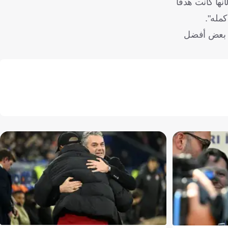
نها كانت هدفًا
مله".
سة بعض أفضل