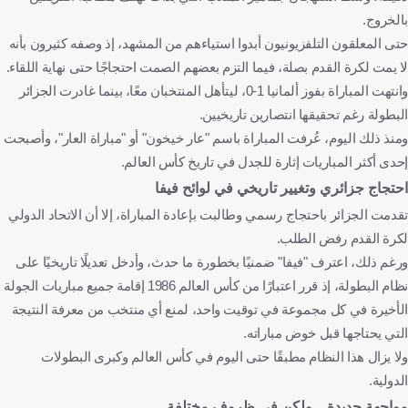
بالخروج.
حتى المعلقون التلفزيونيون أبدوا استياءهم من المشهد، إذ وصفه كثيرون بأنه
لا يمت لكرة القدم بصلة، فيما التزم بعضهم الصمت احتجاجًا حتى نهاية اللقاء.
وانتهت المباراة بفوز ألمانيا 1-0، ليتأهل المنتخبان معًا، بينما غادرت الجزائر
البطولة رغم تحقيقها انتصارين تاريخيين.
ومنذ ذلك اليوم، عُرفت المباراة باسم "عار خيخون" أو "مباراة العار"، وأصبحت
إحدى أكثر المباريات إثارة للجدل في تاريخ كأس العالم.
احتجاج جزائري وتغيير تاريخي في لوائح فيفا
تقدمت الجزائر باحتجاج رسمي وطالبت بإعادة المباراة، إلا أن الاتحاد الدولي
لكرة القدم رفض الطلب.
ورغم ذلك، اعترف "فيفا" ضمنيًا بخطورة ما حدث، وأدخل تعديلًا تاريخيًا على
نظام البطولة، إذ قرر اعتبارًا من كأس العالم 1986 إقامة جميع مباريات الجولة
الأخيرة في كل مجموعة في توقيت واحد، لمنع أي منتخب من معرفة النتيجة
التي يحتاجها قبل خوض مباراته.
ولا يزال هذا النظام مطبقًا حتى اليوم في كأس العالم وكبرى البطولات
الدولية.
مواجهة جديدة... ولكن في ظروف مختلفة