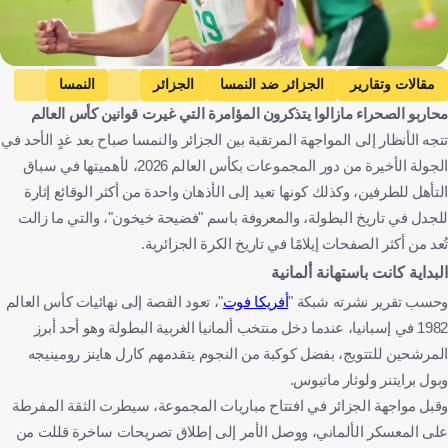
Getty Images
مقالات وتقارير
الجزائر ضد النمسا
الجزائر
النمسا
محاربو الصحراء مازالوا يتذكرون المؤامرة التي غيرت قوانين كأس العالم
كأس العالم
الجزائر
النمسا
الولايات المتحدة
كرة قدم
تتجه الأنظار إلى المواجهة المرتقبة بين الجزائر والنمسا صباح بعد غدٍ الأحد في
الجولة الأخيرة من دور المجموعات بكأس العالم 2026، لأهميتها في سباق
التأهل للطرفين، وكذلك كونها تعيد إلى الأذهان واحدة من أكثر الوقائع إثارة
للجدل في تاريخ البطولة، والمعروفة باسم "فضيحة خيخون"، والتي ما زالت
تُعد من أكثر الصفحات إيلامًا في تاريخ الكرة الجزائرية.
البداية كانت باستهانة ألمانية
وحسب تقرير نشرته شبكة "
أفريكا فوت
"، تعود القصة إلى نهائيات كأس العالم
1982 في إسبانيا، عندما دخل منتخب ألمانيا الغربية البطولة وهو أحد أبرز
المرشحين للتتويج، بفضل كوكبة من النجوم يتقدمهم كارل هاينز رومينيجه
وبول برايتنر ولوثار ماتيوس.
وقبل مواجهة الجزائر في افتتاح مباريات المجموعة، سيطرت الثقة المفرطة
على المعسكر الألماني، ووصل الأمر إلى إطلاق تصريحات ساخرة قللت من