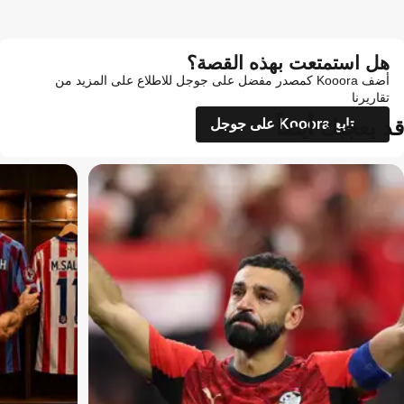
هل استمتعت بهذه القصة؟
أضف Kooora كمصدر مفضل على جوجل للاطلاع على المزيد من
تقاريرنا
قد يعجبك أيضاً
تابع Kooora على جوجل