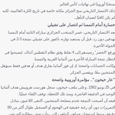
منتخبًا أوروبيًا في نهائيات كأس العالم.
ذلك الانتصار التاريخي منح الجزائر مكانة خاصة في تاريخ الكرة العالمية، لكنه
لم يكن كافيًا لضمان التأهل.
خسارة أمام النمسا ثم انتصار على تشيلي
بعد الانتصار التاريخي، خسر المنتخب الجزائري مباراته الثانية أمام النمسا
بهدفين دون رد، قبل أن يستعيد توازنه بالفوز على تشيلي بنتيجة 3-2 في
الجولة الأخيرة.
ورفع "الخضر" رصيدهم إلى 4 نقاط وفق نظام النقطتين آنذاك، ليصبحوا في
انتظار نتيجة المباراة الأخيرة بين ألمانيا الغربية والنمسا.
وكانت الحسابات واضحة؛ إذ إن فوز ألمانيا بفارق هدف أو هدفين فقط سيؤهل
المنتخبين معًا، ويقصي الجزائر.
"عار خيخون".. مؤامرة أوروبية واضحة
في 25 يونيو 1982، وعلى ملعب خيخون، سجل هورست هروبيش هدف ألمانيا
الوحيد في الدقيقة العاشرة. ومنذ تلك اللحظة، توقف اللقاء عمليًا.
فبعد أن أصبحت النتيجة تخدم مصلحة المنتخبين، اكتفى اللاعبون بتبادل
التمريرات دون أي رغبة حقيقية في الهجوم أو التسجيل طوال أكثر من 80
دقيقة، وسط استهجان جماهير الملعب التي بدأت تهتف مطالبة الفريقين