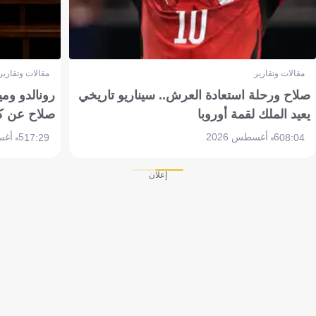
مقالات وتقارير
مقالات وتقارير
صلاح ورحلة استعادة العرش.. سيناريو تاريخي
رونالدو وم
يعيد الملك لقمة أوروبا
صلاح عن ك
6 أغسطس 2026
5 أغسطس 2026
17:29
08:04
إعلان