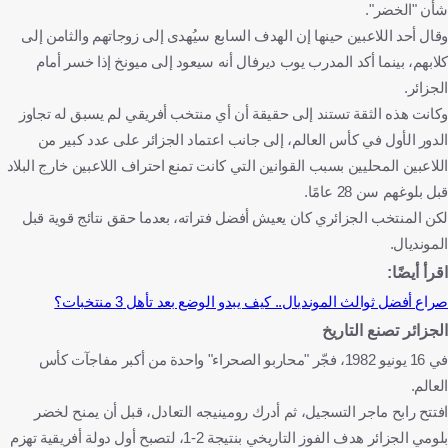
شأن "الخضر".
وقال أحد اللاعبين حينها إن الهدف السابع سيُهدى إلى زوجاتهم والثامن إلى
كلابهم، بينما أكد المدرب يوب ديرفال أنه سيعود إلى ميونخ إذا خسر أمام
الجزائر.
وكانت هذه الثقة تستند إلى حقيقة أن أي منتخب أفريقي لم يسبق له تجاوز
الدور الأول في كأس العالم، إلى جانب اعتماد الجزائر على عدد كبير من
اللاعبين المحليين بسبب القوانين التي كانت تمنع احتراف اللاعبين خارج البلاد
قبل بلوغهم سن 28 عامًا.
لكن المنتخب الجزائري كان يعيش أفضل فتراته، بعدما حقق نتائج قوية قبل
المونديال.
اقرأ أيضًا:
صراع أفضل ثوالث المونديال.. كيف يبدو الوضع بعد تأهل 3 منتخبات؟
الجزائر تصنع التاريخ
في 16 يونيو 1982، فجّر "محاربو الصحراء" واحدة من أكبر مفاجآت كأس
العالم.
افتتح رابح ماجر التسجيل، ثم أدرك رومينيجه التعادل، قبل أن يمنح لخضر
بلومي الجزائر هدف الفوز التاريخي بنتيجة 2-1، لتصبح أول دولة أفريقية تهزم