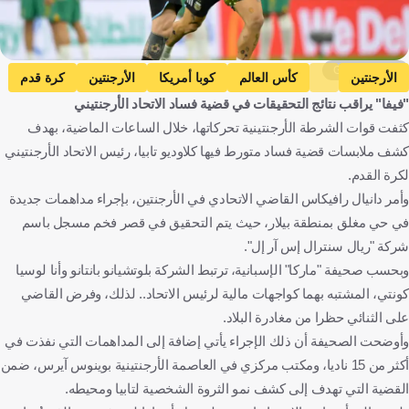
Getty Images
الأرجنتين
كأس العالم
كوبا أمريكا
الأرجنتين
كرة قدم
"فيفا" يراقب نتائج التحقيقات في قضية فساد الاتحاد الأرجنتيني
كثفت قوات الشرطة الأرجنتينية تحركاتها، خلال الساعات الماضية، بهدف
كشف ملابسات قضية فساد متورط فيها كلاوديو تابيا، رئيس الاتحاد الأرجنتيني
لكرة القدم.
وأمر دانيال رافيكاس القاضي الاتحادي في الأرجنتين، بإجراء مداهمات جديدة
في حي مغلق بمنطقة بيلار، حيث يتم التحقيق في قصر فخم مسجل باسم
شركة "ريال سنترال إس آر إل".
وبحسب صحيفة "ماركا" الإسبانية، ترتبط الشركة بلوتشيانو بانتانو وأنا لوسيا
كونتي، المشتبه بهما كواجهات مالية لرئيس الاتحاد.. لذلك، وفرض القاضي
على الثنائي حظرا من مغادرة البلاد.
وأوضحت الصحيفة أن ذلك الإجراء يأتي إضافة إلى المداهمات التي نفذت في
أكثر من 15 ناديا، ومكتب مركزي في العاصمة الأرجنتينية بوينوس آيرس، ضمن
القضية التي تهدف إلى كشف نمو الثروة الشخصية لتابيا ومحيطه.