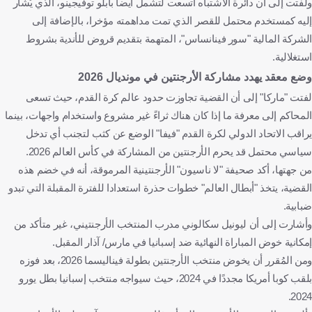
ولفتت إلى أن دائرة الاشتباه اتسعت لتشمل أيضا بابلو توفيجينو، الذي يُشار
إليه كمستخدم محتمل للقصر الذي تمت مداهمته مؤخرا، بالإضافة إلى
الشركة المالية "سور فينانساس"، المتهمة بتقديم قروض للأندية بشروط
استغلالية.
وضع معقد يهدد مشاركة الأرجنتين في مونديال 2026
لفتت "ماركا" إلى أن القضية تجاوزت حدود عالم كرة القدم، حيث تسعى
المحاكم إلى معرفة ما إذا كان هناك ثراءً غير مشروع واستخدام واجهات، بينما
يراقب الاتحاد الدولي لكرة القدم "فيفا" الوضع عن كثب لتجنب أي تدخل
سياسي محتمل قد يحرم الأرجنتين من المشاركة في كأس العالم 2026.
من جهتها، أكد صحيفة "لا ناسيون" الأرجنتينية المرموقة، أنه في خضم هذه
القضية، يتخذ "أبطال العالم" خطوات حذرة استعدادا للفترة المقبلة التي تبدو
ضبابية.
وأشارت إلى أن ليونيل سكالوني مدرب المنتخب الأرجنتيني، غير متأكد من
إمكانية خوض المباراة النهائية ضد إسبانيا في مارس/ آذار المقبل.
ومن المُقرر أن يخوض منتخب الأرجنتين بطولة فيناليسما 2026، بعد فوزه
بلقب كوبا أمريكا مجددًا في 2024، حيث سيواجه منتخب إسبانيا بطل يورو
2024.