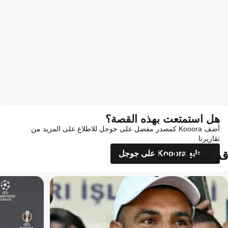
هل استمتعت بهذه القصة؟
أضف Kooora كمصدر مفضل على جوجل للاطلاع على المزيد من
تقاريرنا
قد يعجبك أيضاً
تابع Kooora على جوجل