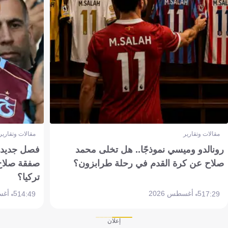
مقالات وتقارير
مقالات وتقارير
رونالدو وميسي نموذجًا.. هل تخلى محمد
فصل جديد بم
صلاح عن كرة القدم في رحلة طرابزون؟
صفقة صلاح
تركيا؟
5 أغسطس 2026
5 أغسطس 2026
14:49
17:29
إعلان