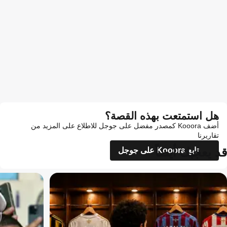
هل استمتعت بهذه القصة؟
أضف Kooora كمصدر مفضل على جوجل للاطلاع على المزيد من
تقاريرنا
قد يعجبك أيضاً
تابع Kooora على جوجل