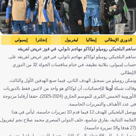
EPA
الدوري الإيطالي
إيطاليا
ليفربول
إنجلترا
إيمبولي
ساهم البلجيكي روميلو لوكاكو مهاجم نابولي، في فوز عريض لفريقه
نابولي
محمد صلاح
مصر
روميلو لوكاكو
بلجيكا
ساهم البلجيكي روميلو لوكاكو مهاجم نابولي، في فوز عريض لفريقه على
كرة قدم
حساب إمبولي، بثلاثية نظيفة، في ختام منافسات الجولة 32 من الدوري
الإيطالي.
وتمكن روميلو من تسجيل الهدف الثاني، فيما صنع الهدفين الأول والثالث.
وقالت شبكة
أوبتا
للإحصائيات، أن لوكاكو هو واحد من لاعبين فقط بالدوريات
الأوروبية الخمس الكبرى للموسم الجاري (2024-2025)، حققا أرقاما مزدوجة
في عدد الأهداف والتمريرات الحاسمة.
ووصل البلجيكي للهدف 12 فيما قدم 10 تمريرات حاسمة، ليأتي في هذا
القائمة الثنائية، بفارق شاسع، خلف الدولي المصري محمد صلاح نجم ليفربول
(27 هدفا و18 تمريرة حاسمة).
ووصل نابولي إلى 68 نقطة بالمركز الثاني بجدول الترتيب، ليواصل تضييق