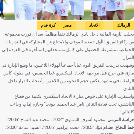
الزمالك
الاتحاد
مصر
كرة قدم
دخلت الأزمة المالية داخل نادي الزمالك نفقاً مظلماً، بعد أن قررت مجموعة
من ركائز الفريق الأول تصعيد الموقف والامتناع عن المشاركة في التدريبات
الجماعية، مشترطة الحصول على كامل مستحقاتهم المتأخرة قبل العودة إلى
المران.
وشهدت تدريبات الفريق اليوم غياباً جماعياً لهؤلاء اللاعبين، ما وضع الإدارة في
مأزق فني حرج قبل مواجهة الاتحاد السكندري غدا الخميس، في بطولة كأس
الرابطة، في مشهد يعكس حجم الفجوة بين اللاعبين وأصحاب القرار داخل
النادي.
واستقرت الإدارة على خوض مباراة الاتحاد السكندري بكتيبة من قطاع
الناشئين، تحت قيادة الثنائي تامر عبد الحميد "دونجا" وحازم إمام، وجاءت
كالتالي:
حراسة المرمى
: محمود أشرف الشناوي "2004"، محمد عبد الفتاح "2005".
خط الدفاع
: هشام فؤاد "2005"، محمد إبراهيم "2005"، السيد أسامة "2006"،