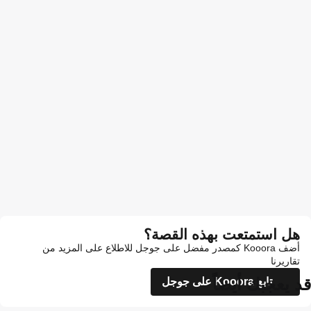
هل استمتعت بهذه القصة؟
أضف Kooora كمصدر مفضل على جوجل للاطلاع على المزيد من
تقاريرنا
قد يعجبك أيضاً
تابع Kooora على جوجل