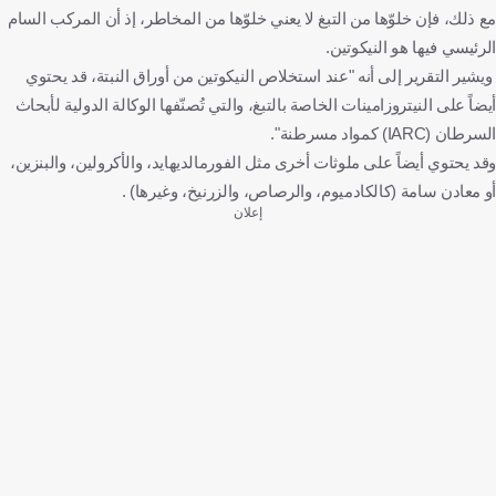
مع ذلك، فإن خلوّها من التبغ لا يعني خلوّها من المخاطر، إذ أن المركب السام
الرئيسي فيها هو النيكوتين.
ويشير التقرير إلى أنه "عند استخلاص النيكوتين من أوراق النبتة، قد يحتوي
أيضاً على النيتروزامينات الخاصة بالتبغ، والتي تُصنّفها الوكالة الدولية لأبحاث
السرطان (IARC) كمواد مسرطنة".
وقد يحتوي أيضاً على ملوثات أخرى مثل الفورمالديهايد، والأكرولين، والبنزين،
أو معادن سامة (كالكادميوم، والرصاص، والزرنيخ، وغيرها) .
إعلان