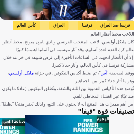
Getty Images
فرنسا ضد العراق
فرنسا
العراق
كأس العالم
اللاعب محط أنظار العالم
مايكل أوليسي
فرنسا
العراق
الولايات المتحدة
كرة قدم
كان مايكل أوليسي، لاعب المنتخب الفرنسي ونادي بايرن ميونخ، محط أنظار
عالم كرة القدم لعدة أسابيع، وقد أثار موسمه في ألمانيا اهتمامًا كبيرًا.
إلا أن الأنظار اتجهت في الساعات الأخيرة إلى غرض شوهد في خزانته خلال
مشاركة فرنسا في كأس العالم، وأثار جدلا كبيرا.
ووفقا لصحيفة "
آس
"، تم ضبط أكياس النيكوتين، في خزانة
مايكل أوليسي
،
وهو ما أثار جدلا كبيرا بين الجماهير.
تُوضع هذه الأكياس الفموية بين اللثة والشفة، وتُطلق النيكوتين (عادةً ما يكون
صناعيًا) عبر الغشاء المخاطي للفم.
من أهم مميزات هذا المنتج أنه لا يحتوي على التبغ، ولذلك يُعتبر منتجًا "نظيفًا".
تصنيفات قوة "فيفا"
الهجوم
صناعة اللعب