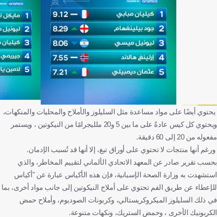
يحتوي أيضًا على مواد مساعدة مثل السليلوز والأملاح والمحليات والمنكهات،
ويحتوي كل كيس عادةً على ما بين 5 و20 ملليجرامًا من النيكوتين ، ويستمر
مفعوله من 20 إلى 60 دقيقة.
ورغم أنها منتجات لا تحتوي على أوراق تبغ، إلا أنها قد تُسبب الإدمان.
بحسب تقرير صادر عن المعهد الاتحادي الألماني لتقييم المخاطر، والذي
استشهدت به وزارة الصحة الإسبانية، فإن هذه الأكياس عبارة عن "أكياس
للإعطاء عن طريق الفم تحتوي على أملاح النيكوتين إلى جانب مواد أخرى، بما
في ذلك السليلوز الميكروكريستالي، وكربونات الصوديوم، وأملاح حمض
الكربونيك الأخرى ، وحمض الستريك، ونكهات متنوعة.