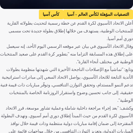
Getty Images
التصفيات المؤهلة لكأس العالم - آسيا
كأس آسيا
أعلن الاتحاد الآسيوي لكرة القدم عن خطة رسمية لتحديث بطولاته القارية
التصفيات المؤهلة لكأس آسيا
كرة قدم
للمنتخبات الوطنية، يستهدف من خلالها إطلاق بطولة جديدة تحت مسمى
دوري أمم آسيا.
وقال الاتحاد الآسيوي في بيان عبر موقعه الرسمي اليوم الأحد، إنه سيعمل
على إطلاق هذه المسابقة التزاما منه "بتطوير كرة القدم على صعيد المنتخبات
الوطنية في مختلف أنحاء القارة".
وتابع: "تماشياً مع الإصلاحات الناجحة الأخيرة التي شهدتها منظومة بطولات
الأندية التابعة للاتحاد الآسيوي، يواصل الاتحاد السعي إلى مبادرات استراتيجية
تدعم النمو المستدام، وتحقق التوازن التنافسي، وتوفّر مباريات ذات قيمة فنية
حقيقية، إلى جانب تحسين وضوح واستقرار الروزنامة الخاصة بالمنتخبات
الوطنية".
وكشف: "بعد إجراء مراجعة داخلية شاملة وعملية تشاور موسعة، قرر الاتحاد
الآسيوي لكرة القدم من حيث المبدأ إطلاق دوري أمم آسيوي. وتهدف البطولة
المقترحة إلى ضمان إقامة مباريات دولية منتظمة وذات قيمة خلال نوافذ
المباريات الدولية، وتعزيز التوازن التنافسي من خلال مواجهات قائمة على