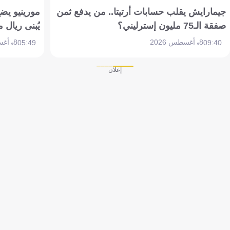
جيمارايش يقلب حسابات أرتيتا.. من يدفع ثمن
مورينيو يض
صفقة الـ75 مليون إسترليني؟
يُبنى ريال 
8 أغسطس 2026
8 أغسطس 2026
05:49
09:40
إعلان