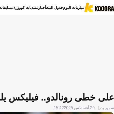
مباريات اليوم
جدول البث
أخبار
منتديات كووورة
مسابقات
على خطى رونالدو.. فيليكس يل
سمير بدر
29 أغسطس 2025
15:42