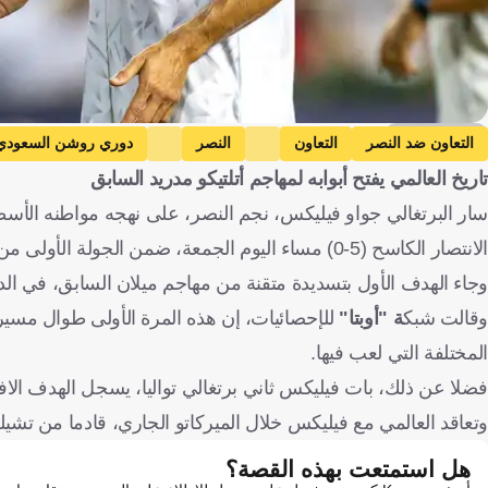
Getty Images
التعاون ضد النصر
التعاون
النصر
دوري روشن السعودي
تاريخ العالمي يفتح أبوابه لمهاجم أتلتيكو مدريد السابق
سار البرتغالي جواو فيليكس، نجم النصر، على نهجه مواطنه الأسطور
الانتصار الكاسح (5-0) مساء اليوم الجمعة، ضمن الجولة الأولى من دوري المحترفين السعودي.
وجاء الهدف الأول بتسديدة متقنة من مهاجم ميلان السابق، في الدقي
وقالت شبك
ة "أوبتا"
للإحصائيات، إن هذه المرة الأولى طوال مسيرة
المختلفة التي لعب فيها.
فضلا عن ذلك، بات فيليكس ثاني برتغالي تواليا، يسجل الهدف الا
وتعاقد العالمي مع فيليكس خلال الميركاتو الجاري، قادما من تشيلسي مقابل 25
هل استمتعت بهذه القصة؟