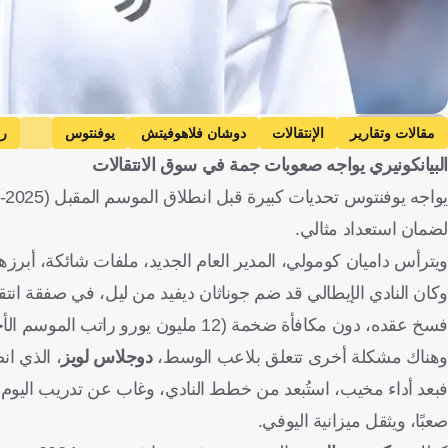
Getty Images
مقالات وتقارير
الإنتقالات
دوشان فلاهوفيتش
يوفنتوس
را
البيانكونيري يواجه صعوبات جمة في سوق الانتقالات
كرة قدم
لضمان استعداد مثالي.
ويترأس داميان كومولي، المدير العام الجديد، ملفات شائكة، أبرزه
وكان النادي الإيطالي قد ضم جوناثان ديفيد من ليل، في صفقة ا
فسخ عقده، دون مكافأة ضخمة (12 مليون يورو راتب الموسم الأخير)، مما يعقد المفاوضات.
وهناك مشكلة أخرى تتعلق بلاعب الوسط،
دوجلاس لويز
، الذي انضم في صيف
فبعد أداء مخيب، استُبعد من خطط النادي، وغاب عن تدريب اليوم ال
صعبًا، ويثقل ميزانية اليوفي.