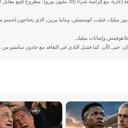
ديوز ميليك، فيليب كوستيتش، وماتيا بيرين، الذي يحتاجون لحسم مص
لاهوفيتش وإصابات ميليك.
 حتى الآن، كما فشل النادي في التعاقد مع جادون سانشو من ما