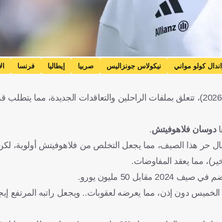
ندال كولو مواني
نيكولاس جونزاليس
صربيا
إيطاليا
فرنسا
ال
يواجه يوفنتوس تحديات كبيرة قبل انطلاق الموسم المقبل (2025-2026)، تتعلق بملفات الراحلين والتعاقدات الجديدة
ا
دوسان فلاهوفيتش
.
نتقال حر هذا الصيف، مما يجعل التخلص من فلاهوفيتش أولوية، ل
 2024 مقابل 50 مليون يورو.
خميس دون إذن، مما يعرضه لعقوبات.. ويجعل راتبه المرتفع إيجاد ن