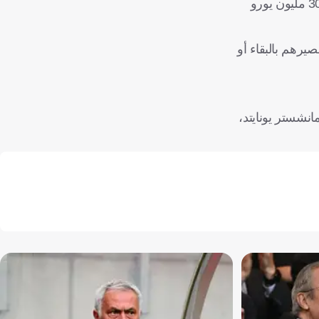
، المنضم من فيورنتينا في صيف 2024 بصفقة إعارة، مع إلزامية شراء (33 مليون يورو)، مطروح للبيع مقابل 30 مليون يورو
يرهم بالبقاء أو
نشستر يونايتد،