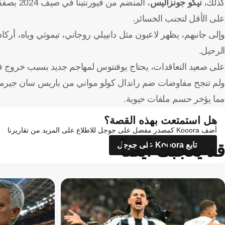
كذلك،
نيكو جونزاليس
على الأقل لتجنب الخسائر.
وإلى جانبهم، يظهر لاعبون مثل دانييلي روجاني، تيموثي وياه، أركا
الرحيل.
على صعيد التعاقدات، يحتاج يوفنتوس لمهاجم جديد بسبب خروج ف
ولم تنجح مفاوضات ضم راندال كولو مواني من باريس سان جيرمان،
مما يؤخر حسم ملفات حيوية.
هل استمتعت بهذه القصة؟
أضف Kooora كمصدر مفضل على جوجل للاطلاع على المزيد من تقاريرنا
قد يعجبك أيضاً
تابع Kooora على جوجل