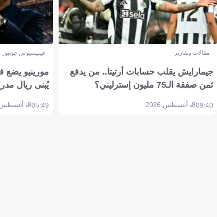
مقالات وتقارير
فينيسيوس جونيور
جيمارايش يقلب حسابات أرتيتا.. من يدفع
مورينيو يضع ف
ثمن صفقة الـ75 مليون إسترليني؟
يُبنى ريال مدري
8 أغسطس 2026
8 أغسطس 2026
05:49
09:40