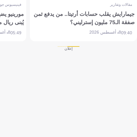
مقالات وتقارير
فينيسيوس جون
جيمارايش يقلب حسابات أرتيتا.. من يدفع ثمن
مورينيو يض
صفقة الـ75 مليون إسترليني؟
يُبنى ريال 
8 أغسطس 2026
8 أغسطس 2026
05:49
09:40
إعلان