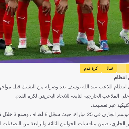
نيبال
كرة قدم
 انتظام
ن انتظام اللاعب عبد الله يوسف بعد وصوله من التشيك قبل مواجهة
 الملاعب الخارجية التابعة للاتحاد البحريني لكرة القدم.
تيكية عبر تقسيمة.
اف وصنع 3 خلال 1486 دقيقة.
لبحريني لمواجهة نيبال، يومي 21 و26 مارس/آذار الجاري، ضمن منافسات الجولتين الثالثة والرابعة من التص