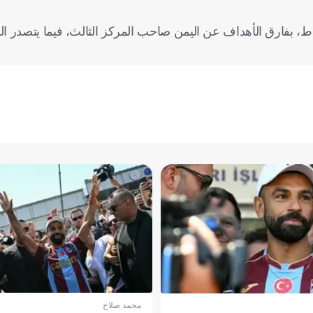
 المنتخب البحريني المركز الثاني في مجموعته، برصيد 3 نقاط، بفارق الأهداف عن اليمن صاحب المركز الثالث، فيم
محمد صلاح