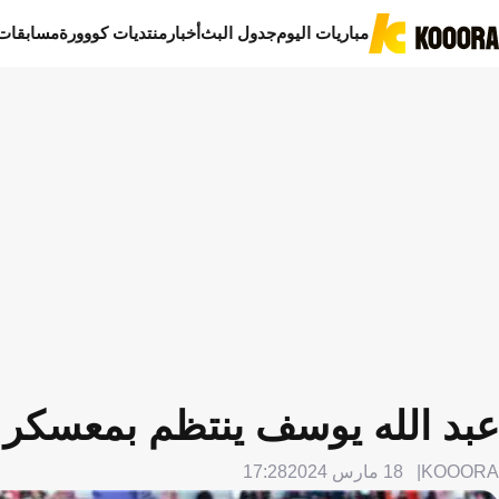
مباريات اليوم
جدول البث
أخبار
منتديات كووورة
مسابقات
عبد الله يوسف ينتظم بمعسكر 
KOOORA
18 مارس 2024
17:28