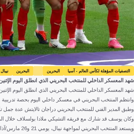
AFP
التصفيات المؤهلة لكأس العالم - آسيا
البحرين
البحرين
نيبال
شهد المعسكر الداخلي للمنتخب البحريني الذي انطلق اليوم الإثنين
شهد المعسكر الداخلي للمنتخب البحريني الذي انطلق اليوم الإثني
وانتظم المنتخب البحريني في معسكر داخلي اليوم بحصة تدريبية على
وطبق المدير الفني للمنتخب البحريني دراجان تالايتش عدة جمل تك
وكان يوسف قد شارك مع فريقه التشيكي ملادا بولسلاف خلال الموسم الجاري في 25 مباراة، حيث سجّل 8 أهد
ويستعد المنتخب ا