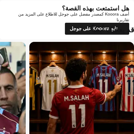
هل استمتعت بهذه القصة؟
أضف Kooora كمصدر مفضل على جوجل للاطلاع على المزيد من
تقاريرنا
قد يعجبك أيضاً
تابع Kooora على جوجل