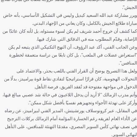
الجيش".
وبرر مشاركة عبد الله السعيد كبديل وليس في التشكيل الأساسي، بأنه خاض
مباراة طلائع الجيش بالكامل، وكان يعاني من الإجهاد البدني.
كما كشف أن خروج أحمد شريف لم يكن لسوء مستواه، بل لأنه كان عائدًا من
الإصابة، وقدّم المطلوب منه في الدقائق التي شارك فيها.
وعن الجانب الفني، أكد عبد الرؤوف، أن النهج التكتيكي الذي يتبعه لم يكن
"استعراض عضلات في الملعب"، بل كان نابعًا من دراسة متعمقة لخطورة
المنافس".
ولعل هذا التصريح يوضح أن القرار الفني باللعب بحذر، والاعتماد على
التحولات الهجومية، كان قرارًا استراتيجيًا لتفادي نقاط قوة بيراميدز، بدلًا من
الدخول في مواجهة مفتوحة قد تُفقد الفريق، فرصة التأهل.
وأتم مدرب الزمالك "لا أريد أن يدخل اللاعبون في حالة شد عصبي مبالغ فيها،
وأركز على تهدئة الأجواء وتجهيزهم نفسيًا بأفضل شكل ممكن".
في المقابل، عبر كرونوسلاف يورتشيتش، المدير الفني لبيراميدز، عن رضاه
عن الأداء العام لفريقه رغم الخسارة المؤلمة أمام الزمالك بركلات الترجيح
في نصف نهائي كأس السوبر المصري، مقدمًا التهنئة للمنافس، على التأهل
لنهائي السوبر.