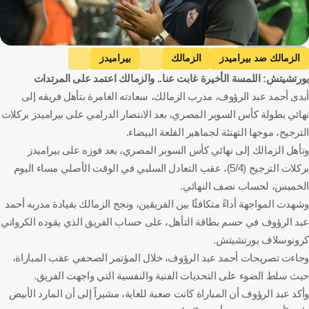
zamalek media
الزمالك ضد بيراميدز
الزمالك
بيراميدز
يورتشيتش: اللمسة الأخيرة غابت عنا.. والزمالك اعتمد على المرتدات
السوبر المصري
عبد الله السعيد
أحمد شريف
أبدى أحمد عبد الرؤوف، مدرب الزمالك، سعادته الغامرة بتأهل فريقه إلى
كرونوسلاف يورزيتش
فيستون مايلي
مصر
كرة قدم
نهائي بطولة كأس السوبر المصري، بعد الانتصار الدرامي على بيراميدز بركلات
الترجيح، موجها التهنئة لجماهير القلعة البيضاء.
وتأهل الزمالك إلى نهائي كأس السوبر المصري، بعد فوزه على بيراميدز
بركلات الترجيح (5/4)، عقب التعادل السلبي في الوقت الأصلي مساء اليوم
الخميس، لحساب نصف النهائي.
وشهدت المواجهة أداءً متكافئًا بين الفريقين، ونجح الزمالك بقيادة مدربه أحمد
عبد الرؤوف في حسم بطاقة التأهل، على حساب الفريق الذي يقوده الكرواتي
كرونوسلاف يورتشيتش.
وجاءت تصريحات أحمد عبد الرؤوف، خلال المؤتمر الصحفي عقب المباراة،
حيث سلط الضوء على التحديات الفنية والنفسية التي واجهت الفريق.
وأكد عبد الرؤوف أن المباراة كانت صعبة للغاية، مشيراً إلى أن المارد الأبيض