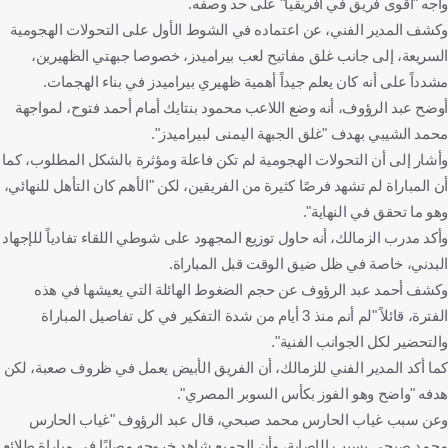
واجه "أقوى فريق في أفريقيا" على حد وصفه.
وكشف المدير الفني، عن اعتماده في الشوط الأول على التحولات الهجومية
السريعة، إلى جانب غلق مفاتيح لعب بيراميدز، خصوصا جبهتي الظهيرين،
مشدداً على أنه كان يعلم جيداً أهمية ظهيري بيراميدز في بناء الهجمات.
أوضح عبد الرؤوف، أنه وضع اللاعب محمود بنتايك أمام أحمد فتوح، لمواجهة
محمد الشيبي بهدف "غلق الجبهة اليمنى لبيراميدز".
وأشار إلى أن التحولات الهجومية لم تكن فاعلة ومؤثرة بالشكل المطلوب، كما
أن المباراة لم تشهد فرصًا كثيرة من الفريقين، لكن "الأهم كان التأهل للنهائي،
وهو ما تحقق في النهاية".
وأكد مدرب الزمالك، أنه حاول توزيع المجهود على شوطي اللقاء تفادياً للإجهاد
البدني، خاصة في ظل ضيق الوقت قبل المباراة.
وكشف أحمد عبد الرؤوف عن حجم الضغوط الهائلة التي يعيشها في هذه
الفترة، قائلاً "لم أنم منذ 3 أيام من شدة التفكير في كل تفاصيل المباراة
والتحضير لكل الجوانب الفنية".
كما أكد المدير الفني للزمالك، أن الفريق الأبيض يعمل في ظروف صعبة، لكن
هدفه "واضح وهو الفوز بكأس السوبر المصري".
وعن سبب غياب الحارس محمد صبحي، قال عبد الرؤوف "غياب الحارس
محمد صبحي بسبب الإصابة، وأن الجميع شاهد خروجه مصابًا في مباراة طلائع