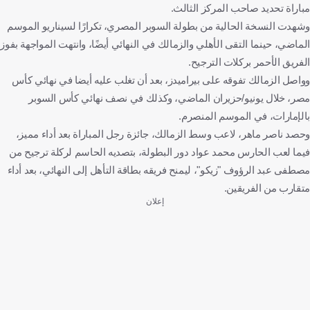
مباراة تحديد صاحب المركز الثالث.
وشهدت النسخة الحالية من بطولة السوبر المصري، تكرارًا لسيناريو الموسم
الماضي، حينما التقى الأهلي والزمالك في النهائي أيضًا، وانتهت المواجهة بفوز
الفريق الأحمر بركلات الترجيح.
وواصل الزمالك تفوقه على بيراميدز، بعد أن تغلب عليه أيضا في نهائي كأس
مصر، خلال يونيو/حزيران الماضي، وكذلك في نصف نهائي كأس السوبر
بالإمارات، في الموسم المنصرم.
وحصد ناصر ماهر، لاعب وسط الزمالك، جائزة رجل المباراة بعد أداء مميز،
فيما لعب الحارس محمد عواد دور البطولة، بتصديه الحاسم لركلة ترجيح من
مصطفى عبد الرؤوف "زيكو"، ليمنح فريقه بطاقة التأهل إلى النهائي، بعد أداء
متقارب من الفريقين.
إعلان