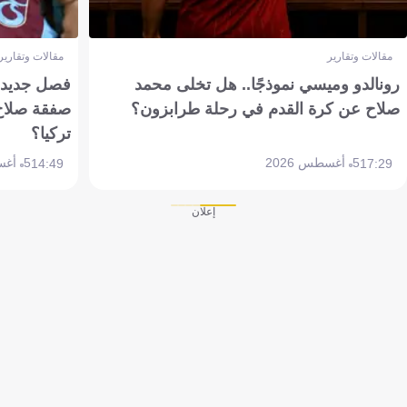
مقالات وتقارير
مقالات وتقارير
رونالدو وميسي نموذجًا.. هل تخلى محمد
فصل جديد بم
صلاح عن كرة القدم في رحلة طرابزون؟
صفقة صلاح
تركيا؟
5 أغسطس 2026
5 أغسطس 2026
14:49
17:29
إعلان