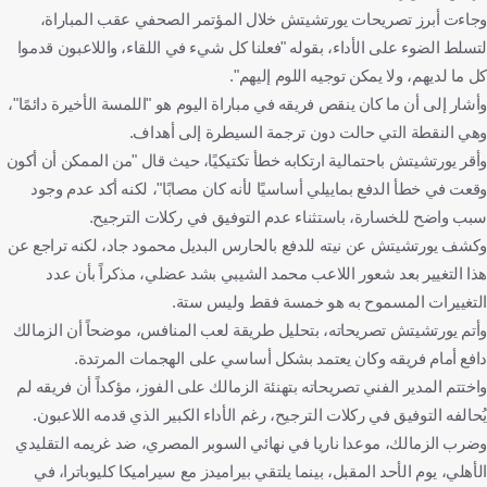
وجاءت أبرز تصريحات يورتشيتش خلال المؤتمر الصحفي عقب المباراة،
لتسلط الضوء على الأداء، بقوله "فعلنا كل شيء في اللقاء، واللاعبون قدموا
كل ما لديهم، ولا يمكن توجيه اللوم إليهم".
وأشار إلى أن ما كان ينقص فريقه في مباراة اليوم هو "اللمسة الأخيرة دائمًا"،
وهي النقطة التي حالت دون ترجمة السيطرة إلى أهداف.
وأقر يورتشيتش باحتمالية ارتكابه خطأ تكتيكيًا، حيث قال "من الممكن أن أكون
وقعت في خطأ الدفع بماييلي أساسيًا لأنه كان مصابًا"، لكنه أكد عدم وجود
سبب واضح للخسارة، باستثناء عدم التوفيق في ركلات الترجيح.
وكشف يورتشيتش عن نيته للدفع بالحارس البديل محمود جاد، لكنه تراجع عن
هذا التغيير بعد شعور اللاعب محمد الشيبي بشد عضلي، مذكراً بأن عدد
التغييرات المسموح به هو خمسة فقط وليس ستة.
وأتم يورتشيتش تصريحاته، بتحليل طريقة لعب المنافس، موضحاً أن الزمالك
دافع أمام فريقه وكان يعتمد بشكل أساسي على الهجمات المرتدة.
واختتم المدير الفني تصريحاته بتهنئة الزمالك على الفوز، مؤكداً أن فريقه لم
يُحالفه التوفيق في ركلات الترجيح، رغم الأداء الكبير الذي قدمه اللاعبون.
وضرب الزمالك، موعدا ناريا في نهائي السوبر المصري، ضد غريمه التقليدي
الأهلي، يوم الأحد المقبل، بينما يلتقي بيراميدز مع سيراميكا كليوباترا، في