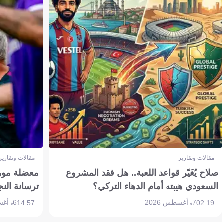
مقالات وتقارير
مقالات وتقارير
صلاح يُغَيّر قواعد اللعبة.. هل فقد المشروع
معضلة مورين
السعودي هيبته أمام الدهاء التركي؟
ترسانة النج
7 أغسطس 2026
6 أغسطس 2026
14:57
02:19