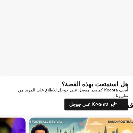
هل استمتعت بهذه القصة؟
أضف Kooora كمصدر مفضل على جوجل للاطلاع على المزيد من
تقاريرنا
قد يعجبك أيضاً
تابع Kooora على جوجل