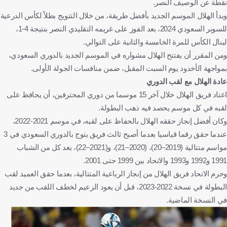
نقطة عن الوصيف النصر.
وبدأ الهلال الموسم الجديد بأفضل طريقة، من خلال التتويج بطلاً لكأس الدرعية
للسوبر السعودي 2024، بعد الفوز على غريمه التقليدي النصر بنتيجة 4-1،
لينال الكأس للمرة الخامسة والثانية على التوالي.
ومن المقرر أن يفتتح الهلال مشواره في الموسم الجديد بالدوري السعودي،
بمواجهة الأخدود يوم السبت المقبل، ضمن منافسات الجولة الأولى.
عادة الهلال مع لقب الدوري
اعتاد فريق الهلال خلال آخر 15 موسما من دوري المحترفين، أن يحافظ على
لقبه في كل موسم يحصد فيه ذهب البطولة.
وكان أفضل إنجاز حققه الهلال بالحفاظ على لقبه، في موسم 2021-2022،
عندما حقق رقما قياسيا بعدما أصبح ثالث فريق يتوج بالدوري السعودي في 3
مواسم متتالية (2019–20)، (2020–21)، و(2021–22)، بعد كل من الشباب
1991 و1992 و1993 والاتحاد بين 1999 حتى 2001.
وحرم الاتحاد فريق الهلال من إنجاز الرباعية المتتالية، بعدما حقق العميد لقب
البطولة في نسخة 2022-2023، قبل أن يعود الزعيم لخطف اللقب من جديد
في النسخة الماضية.