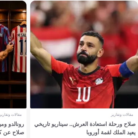
مقالات وتقارير
مقالات وتقارير
صلاح ورحلة استعادة العرش.. سيناريو تاريخي
رونالدو وم
يعيد الملك لقمة أوروبا
صلاح عن ك