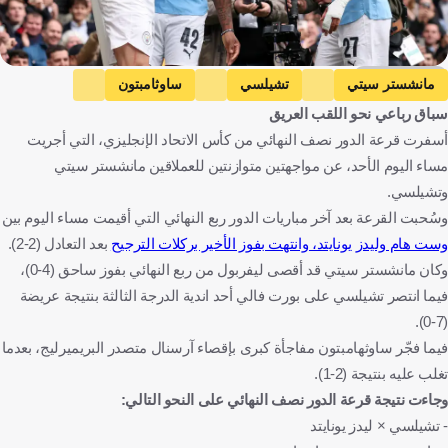
Getty Images
مانشستر سيتي
تشيلسي
ساوثامبتون
سباق رباعي نحو اللقب العريق
ليدز يونايتد
كأس الاتحاد الإنجليزي
إنجلترا
كرة قدم
أسفرت قرعة الدور نصف النهائي من كأس الاتحاد الإنجليزي، التي أجريت
مساء اليوم الأحد، عن مواجهتين متوازنتين للعملاقين مانشستر سيتي
وتشيلسي.
وسُحبت القرعة بعد آخر مباريات الدور ربع النهائي التي أقيمت مساء اليوم بين
وست هام وليدز يونايتد، وانتهت بفوز الأخير بركلات الترجيح
بعد التعادل (2-2).
وكان مانشستر سيتي قد أقصى ليفربول من ربع النهائي بفوز ساحق (4-0)،
فيما انتصر تشيلسي على بورت فالي أحد اندية الدرجة الثالثة بنتيجة عريضة
(7-0).
فيما فجّر ساوثهامبتون مفاجأة كبرى بإقصاء آرسنال متصدر البريميرليج، بعدما
تغلب عليه بنتيجة (2-1).
وجاءت نتيجة قرعة الدور نصف النهائي على النحو التالي:
- تشيلسي × ليدز يونايتد