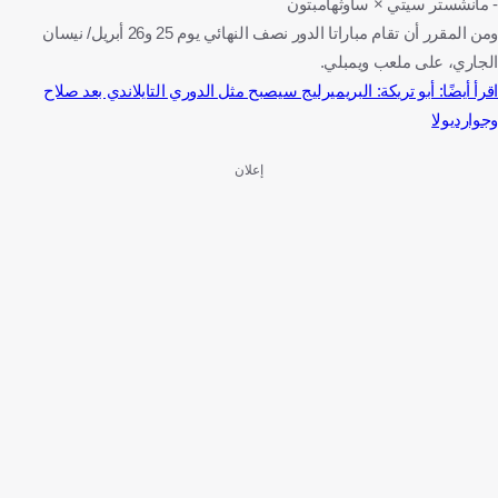
- مانشستر سيتي × ساوثهامبتون
ومن المقرر أن تقام مباراتا الدور نصف النهائي يوم 25 و26 أبريل/ نيسان
الجاري، على ملعب ويمبلي.
اقرأ أيضًا: أبو تريكة: البريميرليج سيصبح مثل الدوري التايلاندي بعد صلاح
وجوارديولا
إعلان