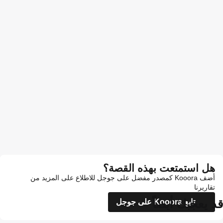
هل استمتعت بهذه القصة؟
أضف Kooora كمصدر مفضل على جوجل للاطلاع على المزيد من
تقاريرنا
قد يعجبك أيضاً
تابع Kooora على جوجل